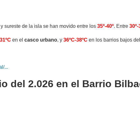
 y sureste de la isla se han movido entre los
35º-40º
. Entre
30º-
31ºC
en el
casco urbano
, y
36ºC-38ºC
en los barrios bajos del
/...
 del 2.026 en el Barrio Bilba