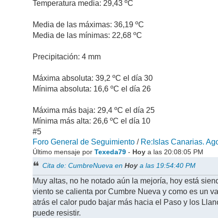
Temperatura media: 29,43 ºC
Media de las máximas: 36,19 ºC
Media de las mínimas: 22,68 ºC
Precipitación: 4 mm
Máxima absoluta: 39,2 ºC el día 30
Mínima absoluta: 16,6 ºC el día 26
Máxima más baja: 29,4 ºC el día 25
Mínima más alta: 26,6 ºC el día 10
#5
Foro General de Seguimiento
/
Re:Islas Canarias. Ago
Último mensaje por
Texeda79
-
Hoy
a las 20:08:05 PM
Cita de: CumbreNueva en
Hoy
a las 19:54:40 PM
Muy altas, no he notado aún la mejoría, hoy está sien
viento se calienta por Cumbre Nueva y como es un vall
atrás el calor pudo bajar más hacia el Paso y los Lla
puede resistir.