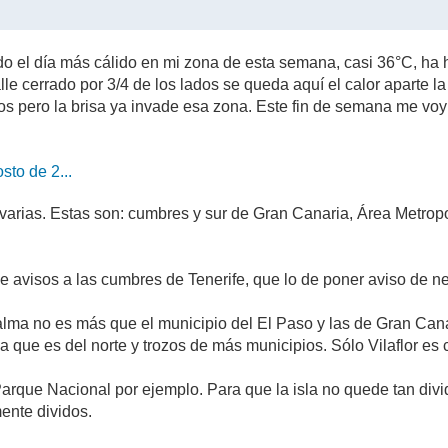
do el día más cálido en mi zona de esta semana, casi 36°C, ha h
e cerrado por 3/4 de los lados se queda aquí el calor aparte l
nos pero la brisa ya invade esa zona. Este fin de semana me vo
sto de 2...
M
arias. Estas son: cumbres y sur de Gran Canaria, Área Metropol
e avisos a las cumbres de Tenerife, que lo de poner aviso de n
alma no es más que el municipio del El Paso y las de Gran Can
a que es del norte y trozos de más municipios. Sólo Vilaflor e
 Parque Nacional por ejemplo. Para que la isla no quede tan divid
mente dividos.