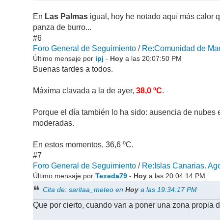
En
Las Palmas
igual, hoy he notado aquí más calor 
panza de burro...
#6
Foro General de Seguimiento
/
Re:Comunidad de Madr
Último mensaje por
ipj
-
Hoy
a las 20:07:50 PM
Buenas tardes a todos.
Máxima clavada a la de ayer,
38,0 ºC
.
Porque el día también lo ha sido: ausencia de nubes 
moderadas.
En estos momentos, 36,6 ºC.
#7
Foro General de Seguimiento
/
Re:Islas Canarias. Ago
Último mensaje por
Texeda79
-
Hoy
a las 20:04:14 PM
Cita de: saritaa_meteo en
Hoy
a las 19:34:17 PM
Que por cierto, cuando van a poner una zona propia d