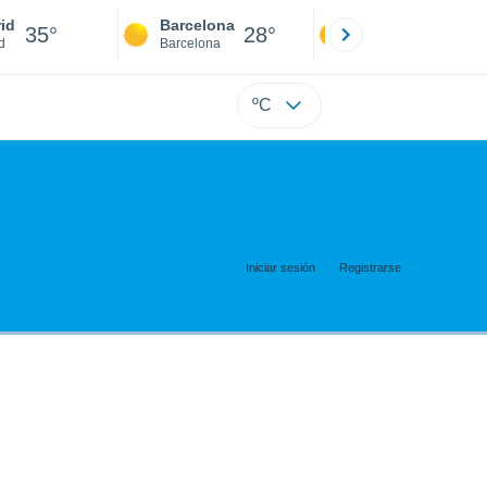
id
Barcelona
Sevilla
35°
28°
36°
d
Barcelona
Sevilla
ºC
Iniciar sesión
Registrarse