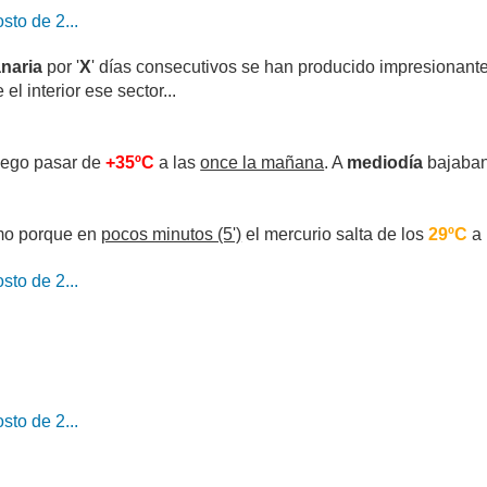
sto de 2...
naria
por '
X
' días consecutivos se han producido impresionante
l interior ese sector...
uego pasar de
+35ºC
a las
once la mañana
. A
mediodía
bajaba
mo porque en
pocos minutos (5')
el mercurio salta de los
29ºC
a 
sto de 2...
sto de 2...