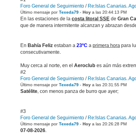
Foro General de Seguimiento
/
Re:Islas Canarias. Ago
Último mensaje por
Texeda79
-
Hoy
a las 20:44:13 PM
En las estaciones de la
costa litoral SSE
de
Gran Ca
que de manera intermitente alcanzan y abrazan desde e
En
Bahía Feliz
estaban a
23ºC
a
primera hora
para l
consecutivamente.
Muy cerca al norte, en el
Aeroclub
es aún más extre
#2
Foro General de Seguimiento
/
Re:Islas Canarias. Ago
Último mensaje por
Texeda79
-
Hoy
a las 20:31:55 PM
Satélite
, con menos panza de burro que ayer;
#3
Foro General de Seguimiento
/
Re:Islas Canarias. Ago
Último mensaje por
Texeda79
-
Hoy
a las 20:26:28 PM
07-08-2026
.