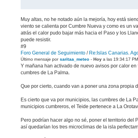
Muy altas, no he notado aún la mejoría, hoy está sien
viento se calienta por Cumbre Nueva y como es un vall
atrás el calor pudo bajar más hacia el Paso y los Lla
puede resistir.
#9
Foro General de Seguimiento
/
Re:Islas Canarias. Ago
Último mensaje por
saritaa_meteo
-
Hoy
a las 19:34:17 P
Y mañana han activado de nuevo avisos por calor en v
cumbres de La Palma.
Que por cierto, cuando van a poner una zona propia d
Es cierto que va por municipios, las cumbres de La P
municipios cumbreros, el Teide pertenece a La Orotav
Pero podrían hacer algo no sé, poner el territorio del
así quedarían los tres microclimas de la isla perfecta