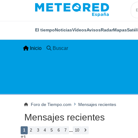
El tiempo
Noticias
Vídeos
Avisos
Radar
Mapas
Satél
Inicio
Buscar
Foro de Tiempo.com
Mensajes recientes
Mensajes recientes
...
1
2
3
4
5
6
7
10
#1