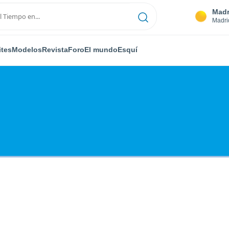
Madr
Madri
ites
Modelos
Revista
Foro
El mundo
Esquí