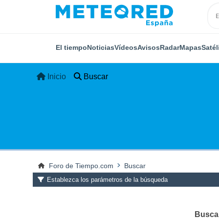
El tiempo
Noticias
Vídeos
Avisos
Radar
Mapas
Satél
Inicio
Buscar
Foro de Tiempo.com
Buscar
Establezca los parámetros de la búsqueda
Buscar