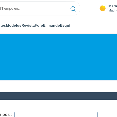
Madr
Madri
ites
Modelos
Revista
Foro
El mundo
Esquí
 por::