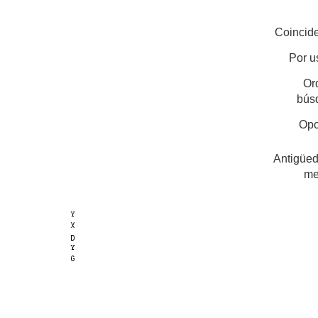
Coincide
Por u
Or
bús
Opc
Antigüed
me