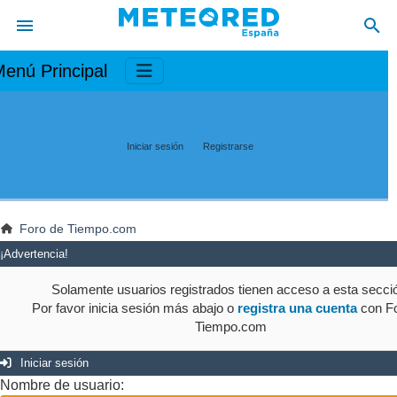
enú Principal
Iniciar sesión
Registrarse
Foro de Tiempo.com
¡Advertencia!
Solamente usuarios registrados tienen acceso a esta secci
Por favor inicia sesión más abajo o
registra una cuenta
con Fo
Tiempo.com
Iniciar sesión
Nombre de usuario: