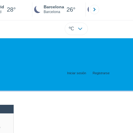
id
Barcelona
Sevilla
28°
26°
26°
d
Barcelona
Sevilla
ºC
Iniciar sesión
Registrarse
e