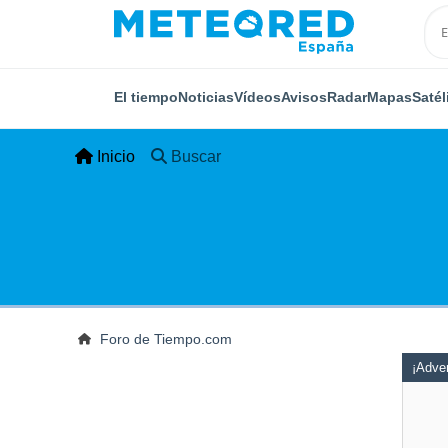
El tiempo
Noticias
Vídeos
Avisos
Radar
Mapas
Satél
Inicio
Buscar
Foro de Tiempo.com
¡Adver