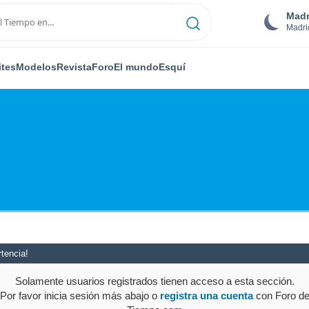
Madr
Madri
ites
Modelos
Revista
Foro
El mundo
Esquí
tencia!
Solamente usuarios registrados tienen acceso a esta sección.
Por favor inicia sesión más abajo o
registra una cuenta
con Foro d