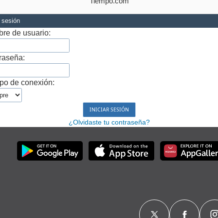
Tiempo.com
r sesión
re de usuario:
raseña:
po de conexión:
¿Olvidaste tu contraseña?