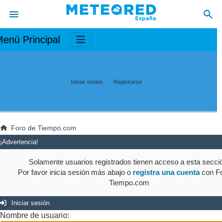
enú Principal
Iniciar sesión
Registrarse
Foro de Tiempo.com
¡Advertencia!
Solamente usuarios registrados tienen acceso a esta secci
Por favor inicia sesión más abajo o
registra una cuenta
con Fo
Tiempo.com
Iniciar sesión
Nombre de usuario: