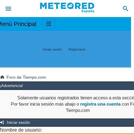
enú Principal
Iniciar sesión
Registrarse
Foro de Tiempo.com
¡Advertencia!
Solamente usuarios registrados tienen acceso a esta secci
Por favor inicia sesión más abajo o
registra una cuenta
con Fo
Tiempo.com
Iniciar sesión
Nombre de usuario: