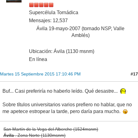
Supercélula Tornádica
Mensajes: 12,537
Ávila 19-mayo-2007 (tornado NSP, Valle
Amblés)
Ubicación: Ávila (1130 msnm)
En línea
#17
Martes 15 Septiembre 2015 17:10:46 PM
Buf... Casi preferiría no haberlo leído. Qué desastre...
Sobre títulos universitarios varios prefiero no hablar, que no
me apetece estropear la tarde, pero daría para mucho.
San Martín de la Vega del Alberche (1524msnm)
Ávila
. Zona Norte (1130msnm)