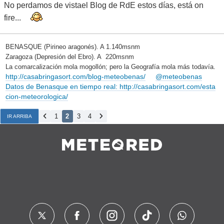
No perdamos de vistael Blog de RdE estos días, está on
fire...
BENASQUE (Pirineo aragonés). A 1.140msnm
Zaragoza (Depresión del Ebro). A 220msnm
La comarcalización mola mogollón; pero la Geografía mola más todavía.
http://casabringasort.com/blog-meteobenas/
@meteobenas
Datos de Benasque en tiempo real: http://casabringasort.com/esta
cion-meteorologica/
1
2
3
4
IR ARRIBA