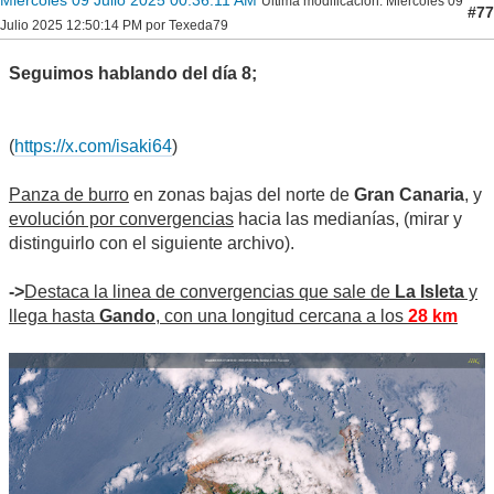
Miércoles 09 Julio 2025 00:36:11 AM
Ultima modificación
: Miércoles 09
#77
Julio 2025 12:50:14 PM por Texeda79
Seguimos hablando del día 8;
(
https://x.com/isaki64
)
Panza de burro
en zonas bajas del norte de
Gran Canaria
, y
evolución por convergencias
hacia las medianías, (mirar y
distinguirlo con el siguiente archivo).
->
Destaca la linea de convergencias que sale de
La Isleta
y
llega hasta
Gando
, con una longitud cercana a los
28 km