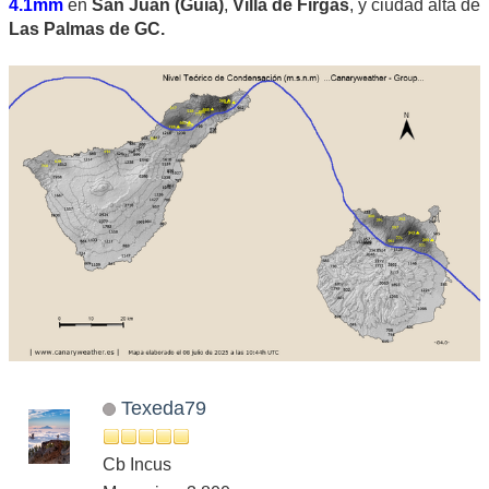
4.1mm
en
San Juan (Guía)
,
Villa de Firgas
, y ciudad alta de
Las Palmas de GC.
Texeda79
Cb Incus