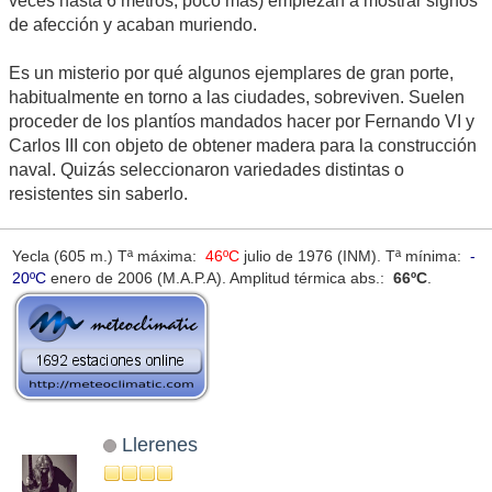
veces hasta 6 metros, poco más) empiezan a mostrar signos
de afección y acaban muriendo.
Es un misterio por qué algunos ejemplares de gran porte,
habitualmente en torno a las ciudades, sobreviven. Suelen
proceder de los plantíos mandados hacer por Fernando VI y
Carlos III con objeto de obtener madera para la construcción
naval. Quizás seleccionaron variedades distintas o
resistentes sin saberlo.
Yecla (605 m.) Tª máxima:
46ºC
julio de 1976 (INM). Tª mínima:
-
20ºC
enero de 2006 (M.A.P.A). Amplitud térmica abs.:
66ºC
.
Llerenes