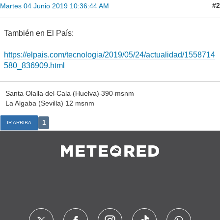
#2
Martes 04 Junio 2019 10:36:44 AM
También en El País:
https://elpais.com/tecnologia/2019/05/24/actualidad/1558714
580_836909.html
Santa Olalla del Cala (Huelva) 390 msnm
La Algaba (Sevilla) 12 msnm
1
IR ARRIBA