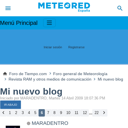
Menú Principal
Iniciar sesión
Registrarse
Foro de Tiempo.com
Foro general de Meteorología
Revista RAM y otros medios de comunicación
Mi nuevo blog
Mi nuevo blog
Iniciado por MARADENTRO, Martes 14 Abril 2009 18:07:36 PM
IR ABAJO
...
1
2
3
4
5
6
7
8
9
10
11
12
22
MARADENTRO