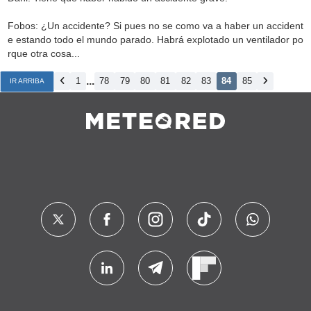
Fobos: ¿Un accidente? Si pues no se como va a haber un accident
e estando todo el mundo parado. Habrá explotado un ventilador po
rque otra cosa...
...
1
78
79
80
81
82
83
84
85
IR ARRIBA