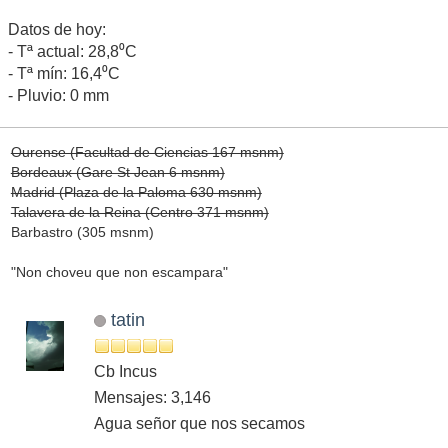
Datos de hoy:
- Tª actual: 28,8⁰C
- Tª mín: 16,4⁰C
- Pluvio: 0 mm
Ourense (Facultad de Ciencias 167 msnm)
Bordeaux (Gare St Jean 6 msnm)
Madrid (Plaza de la Paloma 630 msnm)
Talavera de la Reina (Centro 371 msnm)
Barbastro (305 msnm)
"Non choveu que non escampara"
tatin
Cb Incus
Mensajes: 3,146
Agua señor que nos secamos