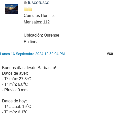
luscofusco
Cumulus Húmilis
Mensajes: 112
Ubicación: Ourense
En línea
#60
Lunes 16 Septiembre 2024 12:59:04 PM
Buenos días desde Barbastro!
Datos de ayer:
- Tª máx: 27,8⁰C
- Tª mín: 6,8⁰C
- Pluvio: 0 mm
Datos de hoy:
- Tª actual: 19⁰C
- Tª mín: 6,1⁰C