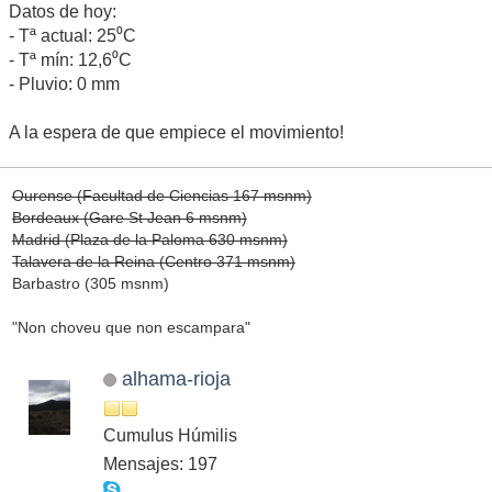
Datos de hoy:
- Tª actual: 25⁰C
- Tª mín: 12,6⁰C
- Pluvio: 0 mm
A la espera de que empiece el movimiento!
Ourense (Facultad de Ciencias 167 msnm)
Bordeaux (Gare St Jean 6 msnm)
Madrid (Plaza de la Paloma 630 msnm)
Talavera de la Reina (Centro 371 msnm)
Barbastro (305 msnm)
"Non choveu que non escampara"
alhama-rioja
Cumulus Húmilis
Mensajes: 197