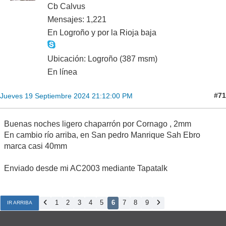
Cb Calvus
Mensajes: 1,221
En Logroño y por la Rioja baja
Ubicación: Logroño (387 msm)
En línea
#71
Jueves 19 Septiembre 2024 21:12:00 PM
Buenas noches ligero chaparrón por Cornago , 2mm
En cambio río arriba, en San pedro Manrique Sah Ebro
marca casi 40mm
Enviado desde mi AC2003 mediante Tapatalk
1
2
3
4
5
6
7
8
9
IR ARRIBA