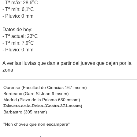
- Tª máx: 28,6⁰C
- Tª mín: 6,1⁰C
- Pluvio: 0 mm
Datos de hoy:
- Tª actual: 23⁰C
- Tª mín: 7,9⁰C
- Pluvio: 0 mm
A ver las lluvias que dan a partir del jueves que dejan por la
zona
Ourense (Facultad de Ciencias 167 msnm)
Bordeaux (Gare St Jean 6 msnm)
Madrid (Plaza de la Paloma 630 msnm)
Talavera de la Reina (Centro 371 msnm)
Barbastro (305 msnm)
"Non choveu que non escampara"