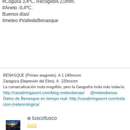
#Cogulla 3,4ºC. Recogidos 2,0mm.
#Aneto -0,4ºC.
Buenos días!
#meteo #ValledeBenasque
BENASQUE (Pirineo aragonés). A 1.140msnm
Zaragoza (Depresión del Ebro). A 220msnm
La comarcalización mola mogollón; pero la Geografía mola más todavía.
http://casabringasort.com/blog-meteobenas/
@meteobenas
Datos de Benasque en tiempo real: http://casabringasort.com/esta
cion-meteorologica/
luscofusco