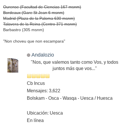
Ourense (Facultad de Ciencias 167 msnm)
Bordeaux (Gare St Jean 6 msnm)
Madrid (Plaza de la Paloma 630 msnm)
Talavera de la Reina (Centro 371 msnm)
Barbastro (305 msnm)
"Non choveu que non escampara"
Andalozio
"Nos, que valemos tanto como Vos, y todos
juntos más que vos..."
Cb Incus
Mensajes: 3,622
Bolskam - Osca - Wasqa - Uesca / Huesca
Ubicación: Uesca
En línea