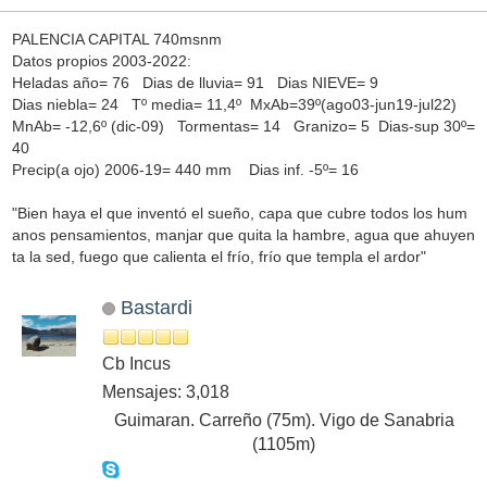
PALENCIA CAPITAL 740msnm
Datos propios 2003-2022:
Heladas año= 76 Dias de lluvia= 91 Dias NIEVE= 9
Dias niebla= 24 Tº media= 11,4º MxAb=39º(ago03-jun19-jul22)
MnAb= -12,6º (dic-09) Tormentas= 14 Granizo= 5 Dias-sup 30º=
40
Precip(a ojo) 2006-19= 440 mm Dias inf. -5º= 16
"Bien haya el que inventó el sueño, capa que cubre todos los hum
anos pensamientos, manjar que quita la hambre, agua que ahuyen
ta la sed, fuego que calienta el frío, frío que templa el ardor"
Bastardi
Cb Incus
Mensajes: 3,018
Guimaran. Carreño (75m). Vigo de Sanabria
(1105m)