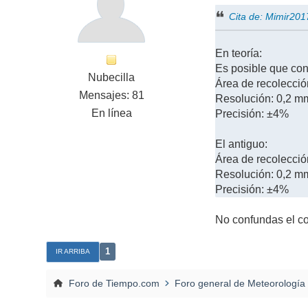
Cita de: Mimir20
En teoría:
Es posible que con
Nubecilla
Área de recolecci
Mensajes: 81
Resolución: 0,2 m
En línea
Precisión: ±4%
El antiguo:
Área de recolecci
Resolución: 0,2 m
Precisión: ±4%
No confundas el co
1
IR ARRIBA
Foro de Tiempo.com
Foro general de Meteorología