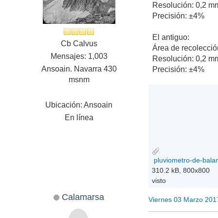
Resolución: 0,2 m
Precisión: ±4%
El antiguo:
Cb Calvus
Área de recolecci
Mensajes: 1,003
Resolución: 0,2 m
Ansoain. Navarra 430
Precisión: ±4%
msnm
Ubicación: Ansoain
En línea
310.2 kB, 800x800
visto
Calamarsa
Viernes 03 Marzo 201