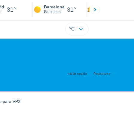
id
Barcelona
Sevilla
31°
31°
32°
d
Barcelona
Sevilla
ºC
Iniciar sesión
Registrarse
e para VP2