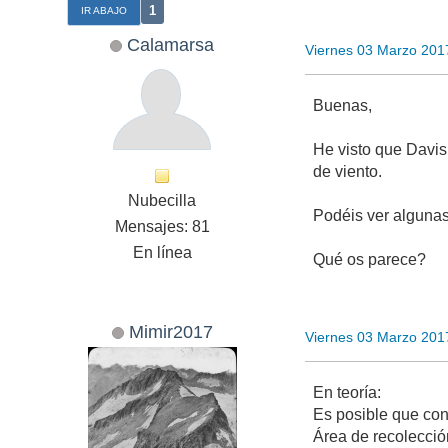
1
IR ABAJO
Calamarsa
Viernes 03 Marzo 201
Buenas,
He visto que Davis
de viento.
Nubecilla
Podéis ver algunas
Mensajes: 81
En línea
Qué os parece?
Mimir2017
Viernes 03 Marzo 201
En teoría:
Es posible que con
Área de recolecci