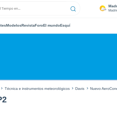
Madr
Madri
ites
Modelos
Revista
Foro
El mundo
Esquí
Técnica e instrumentos meteorológicos
Davis
Nuevo AeroCon
P2