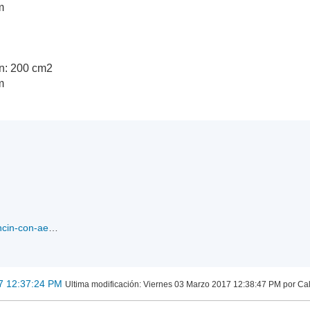
m
ón: 200 cm2
m
pluviometro-de-balancin-con-aerocone.jpg
7 12:37:24 PM
Ultima modificación
: Viernes 03 Marzo 2017 12:38:47 PM por C