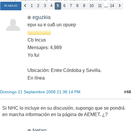
...
1
2
3
4
5
6
7
8
9
10
11
14
IR ABAJO
eguzkia
ɐpıʌ ıɯ ɐ oɹıƃ un opuɐp
Cb Incus
Mensajes: 4,989
Yo fuí
Ubicación: Entre Córdoba y Sevilla.
En línea
#48
Domingo 21 Septiembre 2008 21:38:14 PM
Si NHC lo incluye en su discusión, supongo que se pondrá
en marcha información en la página de AEMET. ¿?
Netan