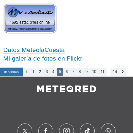
Datos MeteolaCuesta
Mi galería de fotos en Flickr
...
1
2
3
4
5
6
7
8
9
10
11
14
IR ARRIBA