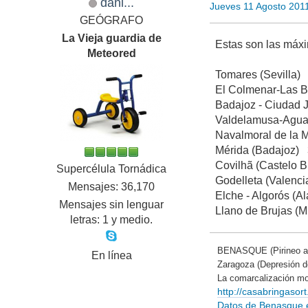
dani...
Jueves 11 Agosto 201
GEÓGRAFO
La Vieja guardia de
Estas son las máxi
Meteored
Tomares (Sevilla)
El Colmenar-Las B
Badajoz - Ciudad 
Valdelamusa-Agua
Navalmoral de la 
Mérida (Badajoz) 
Covilhã (Castelo 
Supercélula Tornádica
Godelleta (Valenc
Mensajes: 36,170
Elche - Algorós (A
Mensajes sin lenguar
Llano de Brujas (M
letras: 1 y medio.
BENASQUE (Pirineo a
En línea
Zaragoza (Depresión 
La comarcalización mo
http://casabringaso
Datos de Benasque en