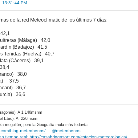
1 13:31:44 PM
mas de la red Meteoclimatic de los últimos 7 días:
 42,1
uitreras (Málaga) 42,0
Jardín (Badajoz) 41,5
s Teñidas (Huelva) 40,7
Mata (Cáceres) 39,1
38,4
Branco) 38,0
ia) 37,5
lacant) 36,7
urcia) 36,6
ragonés). A 1.140msnm
del Ebro). A 220msnm
la mogollón; pero la Geografía mola más todavía.
rt.com/blog-meteobenas/
@meteobenas
 tiempo real: http://casabringasort.com/estacion-meteorologica/