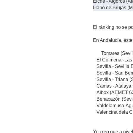
Elche - Algorós (A
Llano de Brujas (M
El ránking no se p
En Andalucía, ést
Tomares (
El Colmenar-Las
Sevilla - Sevil
Sevilla - San Be
Sevilla - Triana (
Camas - Atal
Albox (AEMET 6
Benacazón
Valdelamusa-Agua
Valencina dela 
Yo creo que a nivel