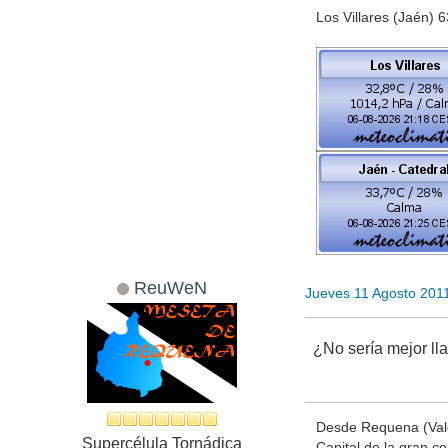
Los Villares (Jaén)
ReuWeN
Jueves 11 Agosto 201
¿No sería mejor ll
Desde Requena (Val
Supercélula Tornádica
Capital de la gran c