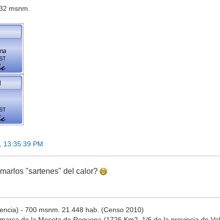
 632 msnm.
1 13:35:39 PM
amarlos "sartenes" del calor?
encia) - 700 msnm. 21.448 hab. (Censo 2010)
omarca de la Meseta de Requena (1726 Km2, 1/6 de la provincia de Vale