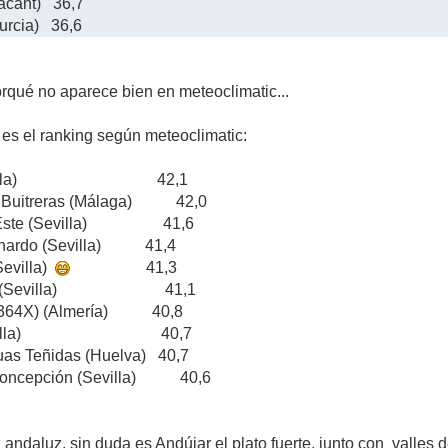
lacant) 36,7
urcia) 36,6
orqué no aparece bien en meteoclimatic...
e es el ranking según meteoclimatic:
Sevilla) 42,1
 Buitreras (Málaga) 42,0
la Este (Sevilla) 41,6
rnardo (Sevilla) 41,4
Sevilla)
41,3
aya (Sevilla) 41,1
364X) (Almería) 40,8
 (Sevilla) 40,7
s Teñidas (Huelva) 40,7
Concepción (Sevilla) 40,6
 andaluz, sin duda es Andújar el plato fuerte, junto con valles