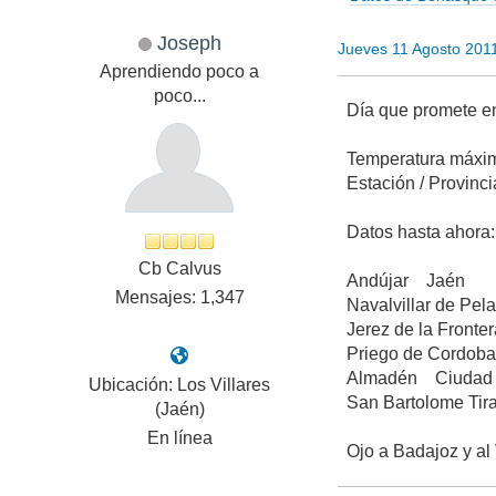
Joseph
Jueves 11 Agosto 201
Aprendiendo poco a
poco...
Día que promete en
Temperatura máxim
Estación / Provinci
Datos hasta ahora:
Cb Calvus
Andúja
Mensajes: 1,347
Navalvilla
Jerez de la 
Priego de
Almadén 
Ubicación: Los Villares
San Bartolome T
(Jaén)
En línea
Ojo a Badajoz y al