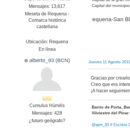
Capital del municipi
Mensajes: 13,617
Meseta de Requena -
Requena-San Blas AV
Comarca histórica
castellana
Ubicación: Requena
En línea
alberto_93 (BCN)
Jueves 11 Agosto 201
Gracias por crearlo
Creo que era intere
¡A hacer seguimien
Cumulus Húmilis
Barrio de Porta, B
Mensajes: 428
Vilviestre del Pina
¿futuro geógrafo?
//
@apm_93
Escritos 