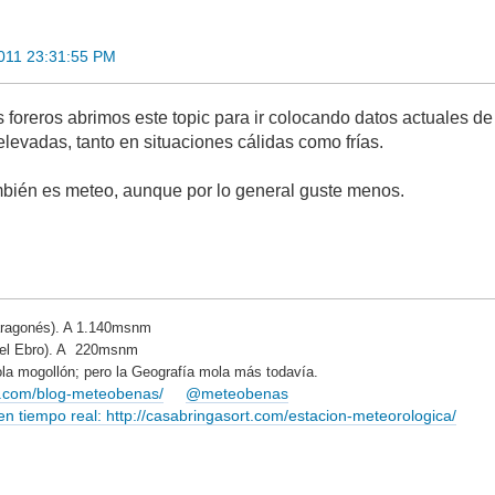
2011 23:31:55 PM
os foreros abrimos este topic para ir colocando datos actuales 
levadas, tanto en situaciones cálidas como frías.
mbién es meteo, aunque por lo general guste menos.
ragonés). A 1.140msnm
del Ebro). A 220msnm
la mogollón; pero la Geografía mola más todavía.
rt.com/blog-meteobenas/
@meteobenas
 tiempo real: http://casabringasort.com/estacion-meteorologica/