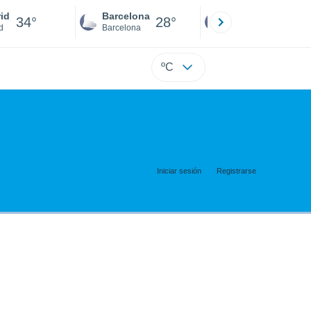
id
Barcelona
Sevilla
34°
28°
32°
d
Barcelona
Sevilla
ºC
Iniciar sesión
Registrarse