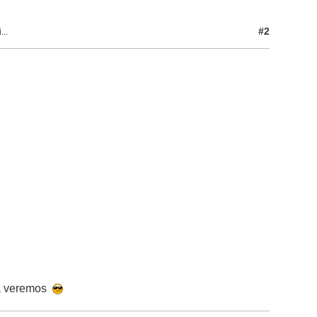
#2
...
 ya veremos