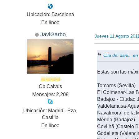
Ubicación: Barcelona
En línea
JaviGarbo
Jueves 11 Agosto 201
Cita de: dani... 
Estas son las máxi
Tomares (Sevilla)
Cb Calvus
El Colmenar-Las B
Mensajes: 2,208
Badajoz - Ciudad 
Valdelamusa-Agua
Ubicación: Madrid - Pza.
Navalmoral de la 
Castilla
Mérida (Badajoz) 
En línea
Covilhã (Castelo 
Godelleta (Valenc