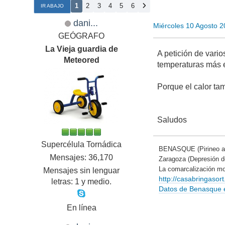
1
2
3
4
5
6
IR ABAJO
dani...
Miércoles 10 Agosto 
GEÓGRAFO
La Vieja guardia de
A petición de vari
Meteored
temperaturas más e
Porque el calor ta
Saludos
Supercélula Tornádica
BENASQUE (Pirineo a
Mensajes: 36,170
Zaragoza (Depresión 
La comarcalización mo
Mensajes sin lenguar
http://casabringaso
letras: 1 y medio.
Datos de Benasque en
En línea