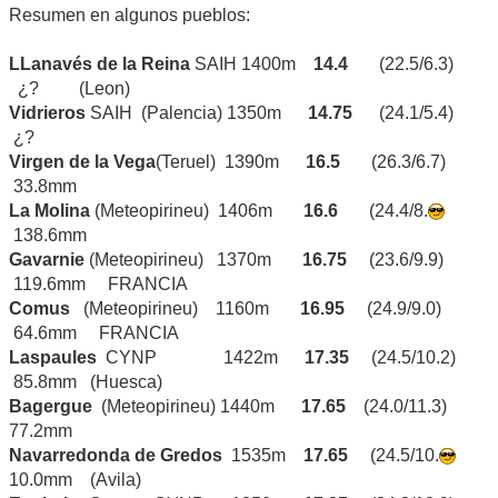
Resumen en algunos pueblos:
LLanavés de la Reina
SAIH 1400m
14.4
(22.5/6.3)
¿? (Leon)
Vidrieros
SAIH (Palencia) 1350m
14.75
(24.1/5.4)
¿?
Virgen de la Vega
(Teruel) 1390m
16.5
(26.3/6.7)
33.8mm
La Molina
(Meteopirineu) 1406m
16.6
(24.4/8.
138.6mm
Gavarnie
(Meteopirineu) 1370m
16.75
(23.6/9.9)
119.6mm FRANCIA
Comus
(Meteopirineu) 1160m
16.95
(24.9/9.0)
64.6mm FRANCIA
Laspaules
CYNP 1422m
17.35
(24.5/10.2)
85.8mm (Huesca)
Bagergue
(Meteopirineu) 1440m
17.65
(24.0/11.3)
77.2mm
Navarredonda de Gredos
1535m
17.65
(24.5/10.
10.0mm (Avila)