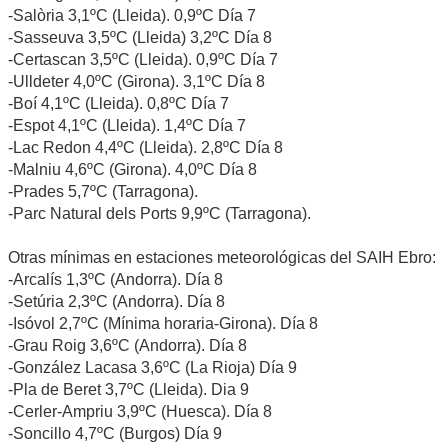
-Salòria 3,1ºC (Lleida). 0,9ºC Día 7
-Sasseuva 3,5ºC (Lleida) 3,2ºC Día 8
-Certascan 3,5ºC (Lleida). 0,9ºC Día 7
-Ulldeter 4,0ºC (Girona). 3,1ºC Día 8
-Boí 4,1ºC (Lleida). 0,8ºC Día 7
-Espot 4,1ºC (Lleida). 1,4ºC Día 7
-Lac Redon 4,4ºC (Lleida). 2,8ºC Día 8
-Malniu 4,6ºC (Girona). 4,0ºC Día 8
-Prades 5,7ºC (Tarragona).
-Parc Natural dels Ports 9,9ºC (Tarragona).
Otras mínimas en estaciones meteorológicas del SAIH Ebro:
-Arcalís 1,3ºC (Andorra). Día 8
-Setúria 2,3ºC (Andorra). Día 8
-Isóvol 2,7ºC (Mínima horaria-Girona). Día 8
-Grau Roig 3,6ºC (Andorra). Día 8
-González Lacasa 3,6ºC (La Rioja) Día 9
-Pla de Beret 3,7ºC (Lleida). Dia 9
-Cerler-Ampriu 3,9ºC (Huesca). Día 8
-Soncillo 4,7ºC (Burgos) Día 9