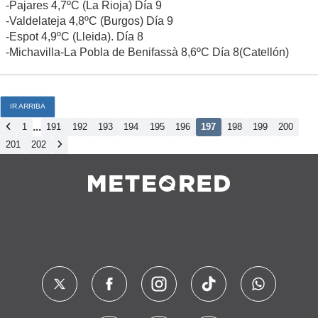
-Pajares 4,7ºC (La Rioja) Día 9
-Valdelateja 4,8ºC (Burgos) Día 9
-Espot 4,9ºC (Lleida). Día 8
-Michavilla-La Pobla de Benifassà 8,6ºC Día 8(Catellón)
IR ARRIBA
...
1
191
192
193
194
195
196
197
198
199
200
201
202