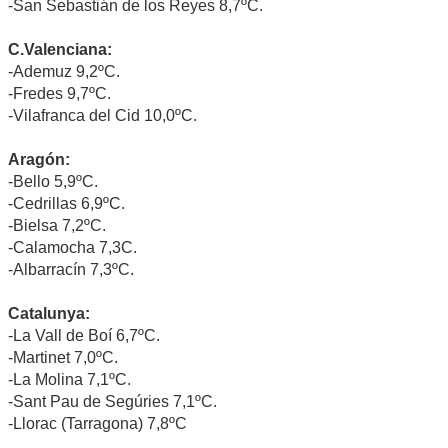
-San Sebastián de los Reyes 8,7ºC.
C.Valenciana:
-Ademuz 9,2ºC.
-Fredes 9,7ºC.
-Vilafranca del Cid 10,0ºC.
Aragón:
-Bello 5,9ºC.
-Cedrillas 6,9ºC.
-Bielsa 7,2ºC.
-Calamocha 7,3C.
-Albarracín 7,3ºC.
Catalunya:
-La Vall de Boí 6,7ºC.
-Martinet 7,0ºC.
-La Molina 7,1ºC.
-Sant Pau de Segúries 7,1ºC.
-Llorac (Tarragona) 7,8ºC