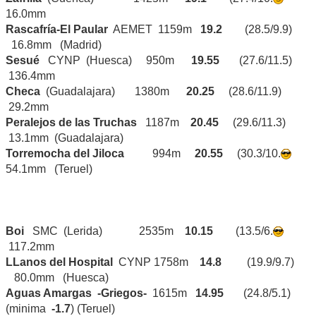
16.0mm
Rascafría-El Paular
AEMET 1159m
19.2
(28.5/9.9)
16.8mm (Madrid)
Sesué
CYNP (Huesca) 950m
19.55
(27.6/11.5)
136.4mm
Checa
(Guadalajara) 1380m
20.25
(28.6/11.9)
29.2mm
Peralejos de las Truchas
1187m
20.45
(29.6/11.3)
13.1mm (Guadalajara)
Torremocha del Jiloca
994m
20.55
(30.3/10.
54.1mm (Teruel)
Boi
SMC (Lerida) 2535m
10.15
(13.5/6.
117.2mm
LLanos del Hospital
CYNP 1758m
14.8
(19.9/9.7)
80.0mm (Huesca)
Aguas Amargas -Griegos-
1615m
14.95
(24.8/5.1)
(minima
-1.7
) (Teruel)