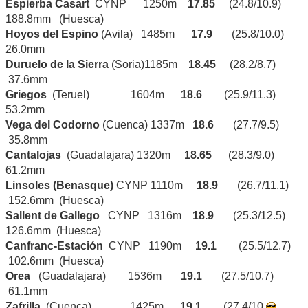
Espierba Casart
CYNP 1250m
17.85
(24.8/10.9)
188.8mm (Huesca)
Hoyos del Espino
(Avila) 1485m
17.9
(25.8/10.0)
26.0mm
Duruelo de la Sierra
(Soria)1185m
18.45
(28.2/8.7)
37.6mm
Griegos
(Teruel) 1604m
18.6
(25.9/11.3)
53.2mm
Vega del Codorno
(Cuenca) 1337m
18.6
(27.7/9.5)
35.8mm
Cantalojas
(Guadalajara) 1320m
18.65
(28.3/9.0)
61.2mm
Linsoles (Benasque)
CYNP 1110m
18.9
(26.7/11.1)
152.6mm (Huesca)
Sallent de Gallego
CYNP 1316m
18.9
(25.3/12.5)
126.6mm (Huesca)
Canfranc-Estación
CYNP 1190m
19.1
(25.5/12.7)
102.6mm (Huesca)
Orea
(Guadalajara) 1536m
19.1
(27.5/10.7)
61.1mm
Zafrilla
(Cuenca) 1425m
19.1
(27.4/10.