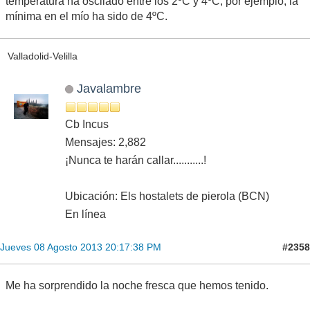
temperatura ha oscilado entre los 2ºC y 4ºC, por ejemplo, la
mínima en el mío ha sido de 4ºC.
Valladolid-Velilla
Javalambre
Cb Incus
Mensajes: 2,882
¡Nunca te harán callar...........!
Ubicación: Els hostalets de pierola (BCN)
En línea
#2358
Jueves 08 Agosto 2013 20:17:38 PM
Me ha sorprendido la noche fresca que hemos tenido.