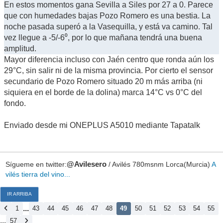
En estos momentos gana Sevilla a Siles por 27 a 0. Parece
que con humedades bajas Pozo Romero es una bestia. La
noche pasada superó a la Vasequilla, y está va camino. Tal
vez llegue a -5/-6⁰, por lo que mañana tendrá una buena
amplitud.
Mayor diferencia incluso con Jaén centro que ronda aún los
29°C, sin salir ni de la misma provincia. Por cierto el sensor
secundario de Pozo Romero situado 20 m más arriba (ni
siquiera en el borde de la dolina) marca 14°C vs 0°C del
fondo.
Enviado desde mi ONEPLUS A5010 mediante Tapatalk
Sígueme en twitter:
@Avilesero
/ Avilés 780msnm Lorca(Murcia)
A
vilés tierra del vino...
IR ARRIBA
...
1
43
44
45
46
47
48
49
50
51
52
53
54
55
...
57