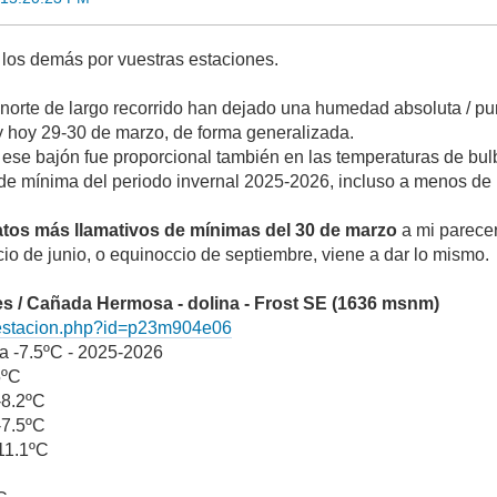
 los demás por vuestras estaciones.
 norte de largo recorrido han dejado una humedad absoluta / p
 y hoy 29-30 de marzo, de forma generalizada.
ese bajón fue proporcional también en las temperaturas de bul
 de mínima del periodo invernal 2025-2026, incluso a menos de
atos más llamativos de mínimas del 30 de marzo
a mi parecer
cio de junio, o equinoccio de septiembre, viene a dar lo mismo.
s / Cañada Hermosa - dolina - Frost SE (1636 msnm)
s/estacion.php?id=p23m904e06
 a -7.5ºC - 2025-2026
5ºC
-8.2ºC
-7.5ºC
-11.1ºC