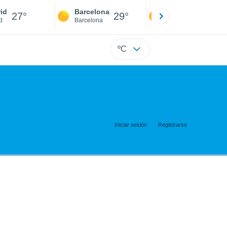
id
Barcelona
Sevilla
27°
29°
27°
d
Barcelona
Sevilla
ºC
Iniciar sesión
Registrarse