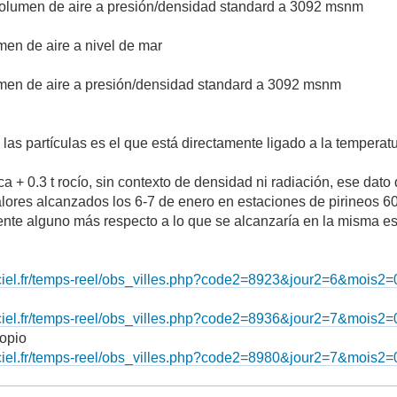
 volumen de aire a presión/densidad standard a 3092 msnm
umen de aire a nivel de mar
lumen de aire a presión/densidad standard a 3092 msnm
e las partículas es el que está directamente ligado a la temperatu
eca + 0.3 t rocío, sin contexto de densidad ni radiación, ese dato
alores alcanzados los 6-7 de enero en estaciones de pirineos 
te alguno más respecto a lo que se alcanzaría en la misma es
ciel.fr/temps-reel/obs_villes.php?code2=8923&jour2=6&mois
ciel.fr/temps-reel/obs_villes.php?code2=8936&jour2=7&mois
copio
ciel.fr/temps-reel/obs_villes.php?code2=8980&jour2=7&mois