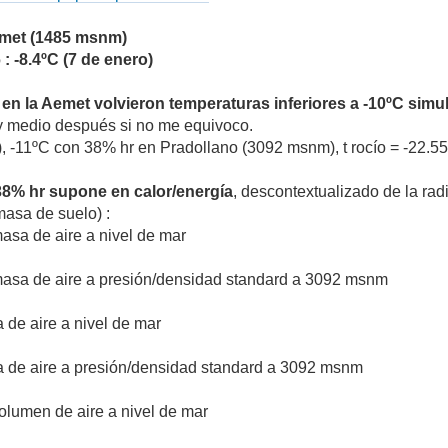
Aemet (1485 msnm)
: -8.4ºC (7 de enero)
,
en la Aemet volvieron temperaturas inferiores a -10ºC simu
y medio después si no me equivoco.
, -11ºC con 38% hr en Pradollano (3092 msnm), t rocío = -22.5
 38% hr supone en calor/energía
, descontextualizado de la rad
masa de suelo) :
masa de aire a nivel de mar
 masa de aire a presión/densidad standard a 3092 msnm
a de aire a nivel de mar
sa de aire a presión/densidad standard a 3092 msnm
volumen de aire a nivel de mar