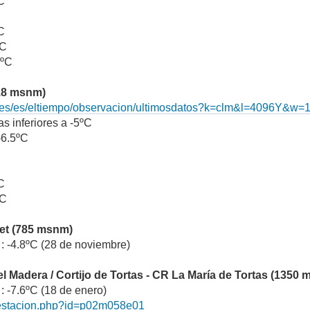
ºC
ºC
ºC
9ºC
18 msnm)
.es/es/eltiempo/observacion/ultimosdatos?k=clm&l=4096Y&w
s inferiores a -5ºC
-6.5ºC
ºC
ºC
met (785 msnm)
: -4.8ºC (28 de noviembre)
del Madera / Cortijo de Tortas - CR La María de Tortas (1350
 -7.6ºC (18 de enero)
s/estacion.php?id=p02m058e01