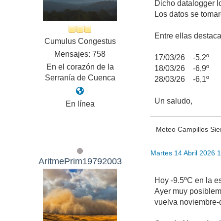
Dicho datalogger lo
Los datos se tomar
Entre ellas destaca
Cumulus Congestus
Mensajes: 758
17/03/26 -5,2º
En el corazón de la
18/03/26 -6,9º
Serranía de Cuenca
28/03/26 -6,1º
Un saludo,
En línea
Meteo Campillos Sier
Martes 14 Abril 2026 
AritmePrim19792003
Hoy -9.5ºC en la e
Ayer muy posibleme
vuelva noviembre-d