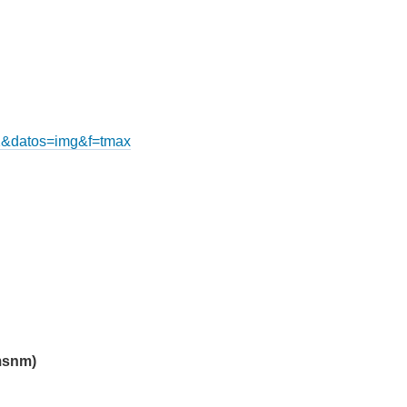
=1&datos=img&f=tmax
 msnm)