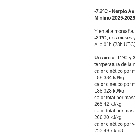
-7.2ºC - Nerpio 
Mínimo 2025-2026 
Y en alta montaña
-20ºC
, dos meses 
A la 01h (23h UTC)
Un aire a -11ºC y
temperatura de la 
calor cinético por 
188.384 kJ/kg
calor cinético por
188.328 kJ/kg
calor total por mas
265.42 kJ/kg
calor total por ma
266.20 kJ/kg
calor cinético por 
253.49 kJ/m3