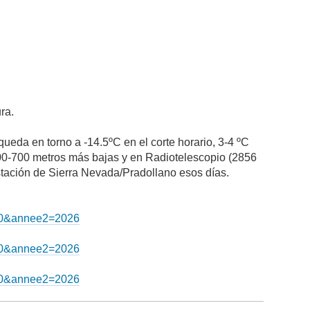
ra.
 queda en torno a -14.5ºC en el corte horario, 3-4 ºC
600-700 metros más bajas y en Radiotelescopio (2856
tación de Sierra Nevada/Pradollano esos días.
2=0&annee2=2026
2=0&annee2=2026
2=0&annee2=2026