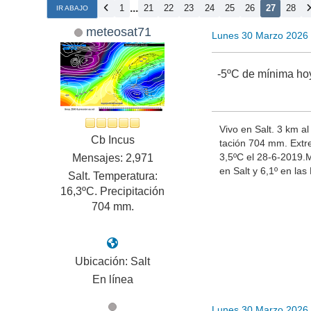
...
1
21
22
23
24
25
26
27
28
IR ABAJO
meteosat71
Lunes 30 Marzo 2026
-5ºC de mínima hoy
Vivo en Salt. 3 km a
Cb Incus
tación 704 mm. Extr
3,5ºC el 28-6-2019.
Mensajes: 2,971
en Salt y 6,1º en la
Salt. Temperatura:
16,3ºC. Precipitación
704 mm.
Ubicación: Salt
En línea
Lunes 30 Marzo 2026