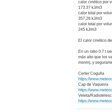
calor cinético por
173.37 kJ/m3
calor total por vol
357.26 kJ/m3
calor total por vo
245 kJ/m3
El calor cinético d
En un ratio 0.7 t s
más alto que los v
msnm), y seguramen
Cerler Cogulla
https://www.meteo
Cap de Vaqueira
https://www.meteo
Veleta/Radioteles
https://www.meteo