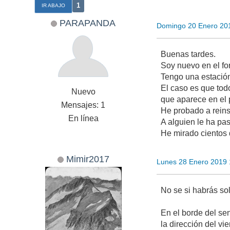
1
IR ABAJO
PARAPANDA
Domingo 20 Enero 20
Buenas tardes.
Soy nuevo en el for
Tengo una estació
El caso es que tod
Nuevo
que aparece en el 
Mensajes: 1
He probado a reinst
En línea
A alguien le ha pa
He mirado cientos 
Mimir2017
Lunes 28 Enero 2019 
No se si habrás so
En el borde del sen
la dirección del vi