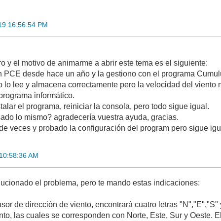
19 16:56:54 PM
o y el motivo de animarme a abrir este tema es el siguiente:
n PCE desde hace un año y la gestiono con el programa Cumul
o lo lee y almacena correctamente pero la velocidad del viento
programa informático.
alar el programa, reiniciar la consola, pero todo sigue igual.
sado lo mismo? agradecería vuestra ayuda, gracias.
de veces y probado la configuración del program pero sigue igu
10:58:36 AM
lucionado el problema, pero te mando estas indicaciones:
sor de dirección de viento, encontrará cuatro letras "N","E","S"
ento, las cuales se corresponden con Norte, Este, Sur y Oeste. E