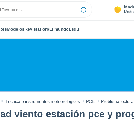
Madr
Madri
ites
Modelos
Revista
Foro
El mundo
Esquí
Técnica e instrumentos meteorológicos
PCE
Problema lectura
dad viento estación pce y p