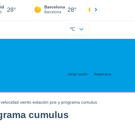
id
Barcelona
Sevilla
28°
28°
28°
d
Barcelona
Sevilla
ºC
Iniciar sesión
Registrarse
 velocidad viento estación pce y programa cumulus
rograma cumulus