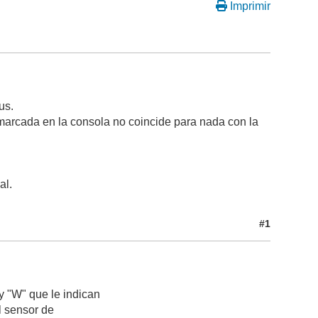
Imprimir
us.
 marcada en la consola no coincide para nada con la
al.
#1
 y "W" que le indican
l sensor de