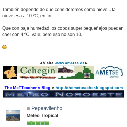
También depende de que consideremos como nieve... la
nieve esa a 10 ºC, en fin...
Que con baja humedad los copos super pequeñajos puedan
caer con 4 ºC, vale, pero eso no son 10.
◄Visita
www.ametse.es
►
The MeTTeacher´s Blog
►
http://themetteacher.blogspot.com
Pepeavilenho
Meteo Tropical