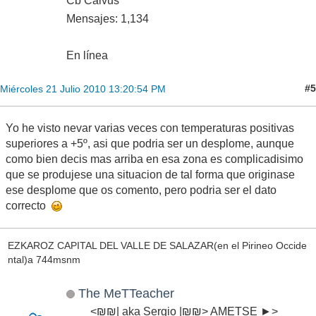
Cb Calvus
Mensajes: 1,134
En línea
#5
Miércoles 21 Julio 2010 13:20:54 PM
Yo he visto nevar varias veces con temperaturas positivas
superiores a +5º, asi que podria ser un desplome, aunque
como bien decis mas arriba en esa zona es complicadisimo
que se produjese una situacion de tal forma que originase
ese desplome que os comento, pero podria ser el dato
correcto
EZKAROZ CAPITAL DEL VALLE DE SALAZAR(en el Pirineo Occide
ntal)a 744msnm
The MeTTeacher
<₪₪| aka Sergio |₪₪> AMETSE ►>