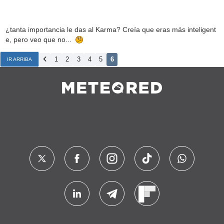
¿tanta importancia le das al Karma? Creía que eras más inteligent
e, pero veo que no...
1
2
3
4
5
6
IR ARRIBA