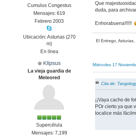
Que majestuosidad,
Cumulus Congestus
duda, para archivar 
Mensajes: 619
Febrero 2003
Enhorabuena!!!!!!
Ubicación: Asturias (270
El Entrego, Asturias
m)
En línea
Klipsus
Miércoles 17 Noviemb
La vieja guardia de
Meteored
Cita de: Tangolo
¡¡Vaya cacho de fo
POr cierto ya que 
localice más fácil
Supercélula
Mensajes: 7,199