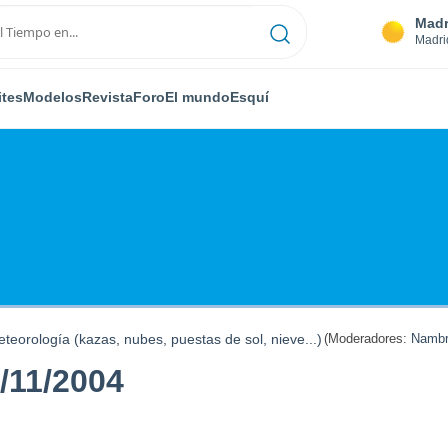
Madr
Madri
ites
Modelos
Revista
Foro
El mundo
Esquí
teorología (kazas, nubes, puestas de sol, nieve...)
(Moderadores:
Nambr
/11/2004