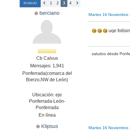
1
2
3
4
IR ABAJO
berciano
Martes 16 Noviembre
uqe fotís
saludos désde Ponf
Cb Calvus
Mensajes: 1,941
Ponferrada(comarca del
Bierzo,NW de León)
Ubicación: eje
Ponferrada-León-
Ponferrada
En línea
Klipsus
Martes 16 Noviembre