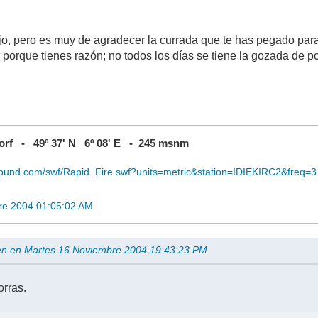
jo, pero es muy de agradecer la currada que te has pegado para 
porque tienes razón; no todos los días se tiene la gozada de po
rf - 49º 37' N 6º 08' E - 245 msnm
ound.com/swf/Rapid_Fire.swf?units=metric&station=IDIEKIRC2&freq=3
re 2004 01:05:02 AM
gen en Martes 16 Noviembre 2004 19:43:23 PM
orras.