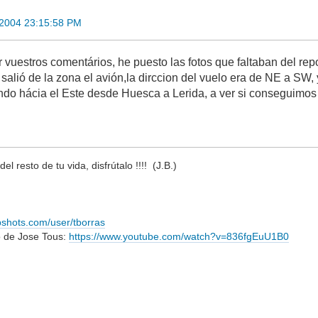
 2004 23:15:58 PM
r vuestros comentários, he puesto las fotos que faltaban del r
salió de la zona el avión,la dirccion del vuelo era de NE a SW,
ndo hácia el Este desde Huesca a Lerida, a ver si conseguimos
el resto de tu vida, disfrútalo !!!! (J.B.)
bshots.com/user/tborras
o de Jose Tous:
https://www.youtube.com/watch?v=836fgEuU1B0