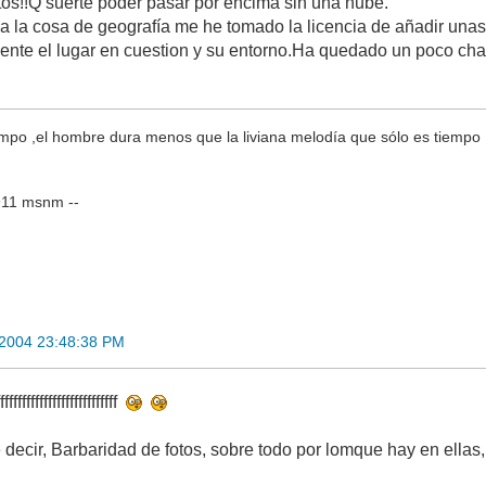
tos!!Q suerte poder pasar por encima sin una nube.
va la cosa de geografía me he tomado la licencia de añadir unas
mente el lugar en cuestion y su entorno.Ha quedado un poco ch
empo ,el hombre dura menos que la liviana melodía que sólo es tiempo
911 msnm --
 2004 23:48:38 PM
fffffffffffffffffffffff
decir, Barbaridad de fotos, sobre todo por lomque hay en ellas,