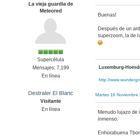
La vieja guardia de
Meteored
Buenas!
Después de un ardu
superzoom, la de l
Supercélula
Luxemburg-Hoesdo
Mensajes: 7,199
En línea
http://www.wundergr
Destraler El Blanc
Martes 16 Noviembre
Visitante
En línea
Menudo lujazo de i
inmenso.
Enhorabuena Tbor