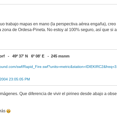
o trabajo mapas en mano (la perspectiva aérea engaña), creo q
a zona de Ordesa-Pineta. No estoy al 100% seguro, así que si 
rf - 49º 37' N 6º 08' E - 245 msnm
ound.com/swf/Rapid_Fire.swf?units=metric&station=IDIEKIRC2&freq=3
 2004 23:05:05 PM
mágenes. Que diferencia de vivir el pirineo desde abajo a obse
rás