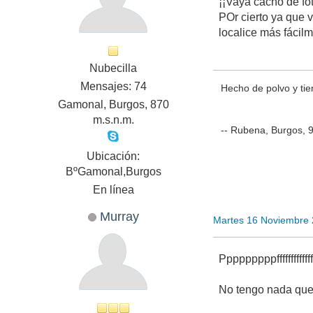
¡¡Vaya cacho de fo
POr cierto ya que 
localice más fácil
Nubecilla
Mensajes: 74
Hecho de polvo y ti
Gamonal, Burgos, 870
m.s.n.m.
-- Rubena, Burgos, 
Ubicación:
BºGamonal,Burgos
En línea
Murray
Martes 16 Noviembre
Pppppppppfffffffffffffffff
No tengo nada que 