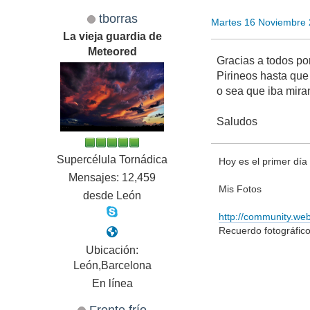
tborras
Martes 16 Noviembre
La vieja guardia de
Meteored
Gracias a todos po
Pirineos hasta que 
o sea que iba mira
Saludos
Supercélula Tornádica
Hoy es el primer día d
Mensajes: 12,459
Mis Fotos
desde León
http://community.we
Recuerdo fotográfic
Ubicación:
León,Barcelona
En línea
Frente frío