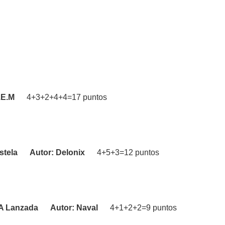
.E.M
4+3+2+4+4=17 puntos
estela Autor: Delonix
4+5+3=12 puntos
n A Lanzada Autor: Naval
4+1+2+2=9 puntos