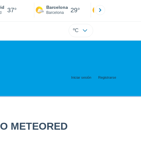
id
Barcelona
Sevilla
37°
29°
38°
d
Barcelona
Sevilla
ºC
Iniciar sesión
Registrarse
CO METEORED