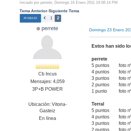
Iniciado por perrete, Domingo 16 Enero 2011 19:08:14 PM
Tema Anterior
-
Siguiente Tema
1
2
IR ABAJO
perrete
Domingo 23 Enero 20
Estos han sido l
perrete
5 puntos foto nº
4 puntos foto 
Cb Incus
3 puntos foto 
Mensajes: 4,059
2 puntos foto 
3P+B POWER
1 punto foto 
Terral
Ubicación: Vitoria-
5 puntos foto 
Gasteiz
4 puntos foto n
En línea
3 puntos foto 
2 puntos foto 