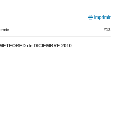
Imprimir
#12
errete
ico METEORED de DICIEMBRE 2010 :