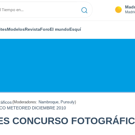
Madr
Madri
ites
Modelos
Revista
Foro
El mundo
Esquí
áficos
(Moderadores:
Nambroque
,
Punsuly
)
O METEORED DICIEMBRE 2010
ES CONCURSO FOTOGRÁFI