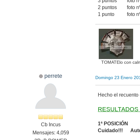
3 puntos foto
2 puntos foto n
1 punto foto n
TOMATElo con calm
perrete
Domingo 23 Enero 20
Hecho el recuento 
RESULTADOS 
1ª POSICIÓN
Cb Incus
Cuidado!!! Autor
Mensajes: 4,059