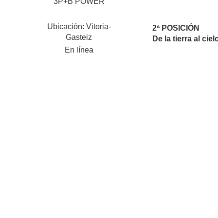
3P+B POWER
Ubicación: Vitoria-
2ª POSICIÓN
Gasteiz
De la tierra al ci
En línea