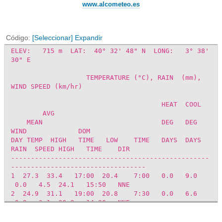
www.alcometeo.es
Código
[Seleccionar]
Expandir
ELEV: 715 m LAT: 40° 32' 48" N LONG: 3° 38'
30" E
TEMPERATURE (°C), RAIN (mm),
WIND SPEED (km/hr)
HEAT COOL
AVG
MEAN
DEG DEG
WIND
DOM
DAY TEMP HIGH TIME LOW TIME DAYS DAYS
RAIN SPEED HIGH TIME DIR
--------------------------------------------------
----------------------------------
1 27.3 33.4 17:00 20.4 7:00 0.0 9.0
0.0 4.5 24.1 15:50 NNE
2 24.9 31.1 19:00 20.8 7:30 0.0 6.6
0.8 3.1 20.9 14:20 NNE
3 23.2 29.8 17:40 17.4 10:40 0.0 4.9
3.6 5.0 27.4 13:00 ENE