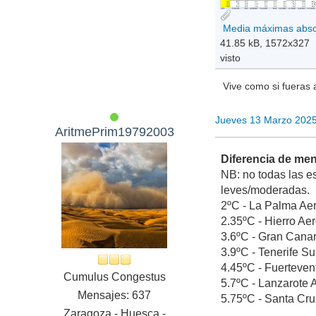
41.85 kB, 1572x327
visto
Vive como si fueras 
Jueves 13 Marzo 202
AritmePrim19792003
Diferencia de men
NB: no todas las e
leves/moderadas.
2ºC - La Palma Aero
2.35ºC - Hierro Aer
3.6ºC - Gran Canari
3.9ºC - Tenerife Su
4.45ºC - Fuertevent
Cumulus Congestus
5.7ºC - Lanzarote A
Mensajes: 637
5.75ºC - Santa Cruz
Zaragoza - Huesca -
...