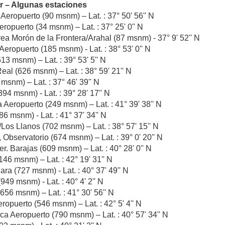
r – Algunas estaciones
Aeropuerto (90 msnm) – Lat. : 37° 50' 56'' N
eropuerto (34 msnm) – Lat. : 37° 25' 0'' N
ea Morón de la Frontera/Arahal (87 msnm) - 37° 9' 52'' N
eropuerto (185 msnm) - Lat. : 38° 53' 0'' N
13 msnm) – Lat. : 39° 53' 5'' N
al (626 msnm) – Lat. : 38° 59' 21'' N
msnm) – Lat. : 37° 46' 39'' N
94 msnm) - Lat. : 39° 28' 17'' N
 Aeropuerto (249 msnm) – Lat. : 41° 39' 38'' N
86 msnm) - Lat. : 41° 37' 34'' N
Los Llanos (702 msnm) – Lat. : 38° 57' 15'' N
 Observatorio (674 msnm) – Lat. : 39° 0' 20'' N
r. Barajas (609 msnm) – Lat. : 40° 28' 0'' N
46 msnm) – Lat. : 42° 19' 31'' N
ra (727 msnm) - Lat. : 40° 37' 49'' N
49 msnm) - Lat. : 40° 4' 2'' N
656 msnm) – Lat. : 41° 30' 56'' N
opuerto (546 msnm) – Lat. : 42° 5' 4'' N
a Aeropuerto (790 msnm) – Lat. : 40° 57' 34'' N