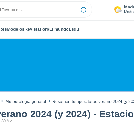
Madr
Madri
ites
Modelos
Revista
Foro
El mundo
Esquí
Meteorología general
Resumen temperaturas verano 2024 (y 202
rano 2024 (y 2024) - Estaci
6:30 AM