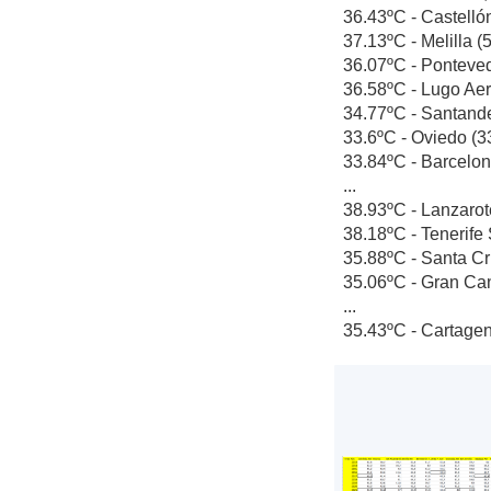
36.43ºC - Castellón
37.13ºC - Melilla (
36.07ºC - Pontevedr
36.58ºC - Lugo Aero
34.77ºC - Santander
33.6ºC - Oviedo (33
33.84ºC - Barcelona
...
38.93ºC - Lanzarote
38.18ºC - Tenerife 
35.88ºC - Santa Cru
35.06ºC - Gran Cana
...
35.43ºC - Cartagen