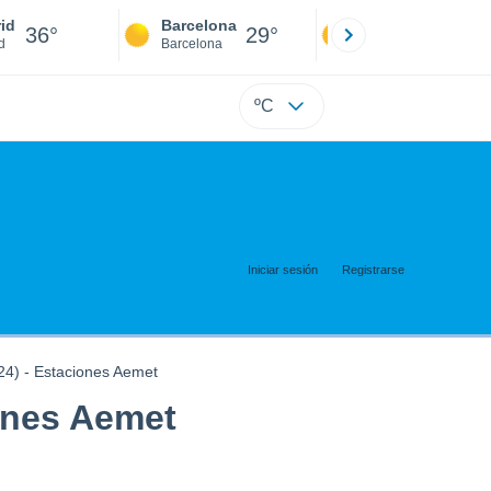
id
Barcelona
Sevilla
36°
29°
38°
d
Barcelona
Sevilla
ºC
Iniciar sesión
Registrarse
4) - Estaciones Aemet
ones Aemet