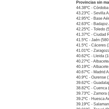
Provincias sin ma
44.38ºC - Córdoba 
43.23ºC - Sevilla A
42.95ºC - Base Aér
42.63ºC - Badajoz A
42.25ºC - Toledo (5
41.37ºC - Ciudad Re
41.5ºC - Jaén (580 
41.5ºC - Cáceres (3
41.01ºC - Zaragoza
40.62ºC - Lleida (1
40.27ºC - Albacete/
40.19ºC - Albacete,
40.67ºC - Madrid Ae
40.9ºC - Ourense (1
39.62ºC - Guadalaja
38.82ºC - Cuenca (9
39.73ºC - Zamora (
39.2ºC - Huesca Aer
39.19ºC - Salamanc