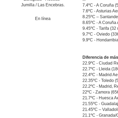
Jumilla / Las Encebras.
7.4ºC - A Coruña (5
7.6ºC - Asturias Ae
8.25ºC – Santander 
En línea
8.65ºC - A Coruña A
9.45ºC - Tarifa (32 
9.7ºC - Oviedo (336
9.9ºC - Hondarribia
Diferencia de más
22.9ºC - Ciudad Rea
22.7ºC - Lleida (18
22.4ºC - Madrid Aer
22.35ºC - Toledo (5
22.2ºC - Madrid, Re
22ºC - Zamora (656 
21.7ºC - Huesca Aer
21.55ºC - Guadalaja
21.45ºC – Valladoli
21.1ºC - Granada/C