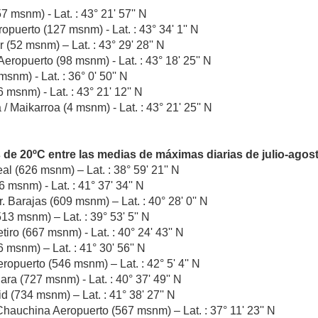
7 msnm) - Lat. : 43° 21' 57'' N
ropuerto (127 msnm) - Lat. : 43° 34' 1'' N
(52 msnm) – Lat. : 43° 29' 28'' N
eropuerto (98 msnm) - Lat. : 43° 18' 25'' N
msnm) - Lat. : 36° 0' 50'' N
 msnm) - Lat. : 43° 21' 12'' N
 / Maikarroa (4 msnm) - Lat. : 43° 21' 25'' N
 de 20ºC entre las medias de máximas diarias de julio-agos
l (626 msnm) – Lat. : 38° 59' 21'' N
6 msnm) - Lat. : 41° 37' 34'' N
. Barajas (609 msnm) – Lat. : 40° 28' 0'' N
13 msnm) – Lat. : 39° 53' 5'' N
tiro (667 msnm) - Lat. : 40° 24' 43'' N
msnm) – Lat. : 41° 30' 56'' N
opuerto (546 msnm) – Lat. : 42° 5' 4'' N
ra (727 msnm) - Lat. : 40° 37' 49'' N
d (734 msnm) – Lat. : 41° 38' 27'' N
hauchina Aeropuerto (567 msnm) – Lat. : 37° 11' 23'' N