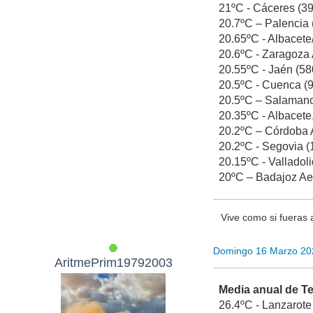
21ºC - Cáceres (394
20.7ºC – Palencia (
20.65ºC - Albacete/
20.6ºC - Zaragoza 
20.55ºC - Jaén (580
20.5ºC - Cuenca (94
20.5ºC – Salamanca
20.35ºC - Albacete,
20.2ºC – Córdoba A
20.2ºC - Segovia (1
20.15ºC - Valladoli
20ºC – Badajoz Aero
Vive como si fueras 
Domingo 16 Marzo 20
AritmePrim19792003
Media anual de T
26.4ºC - Lanzarote 