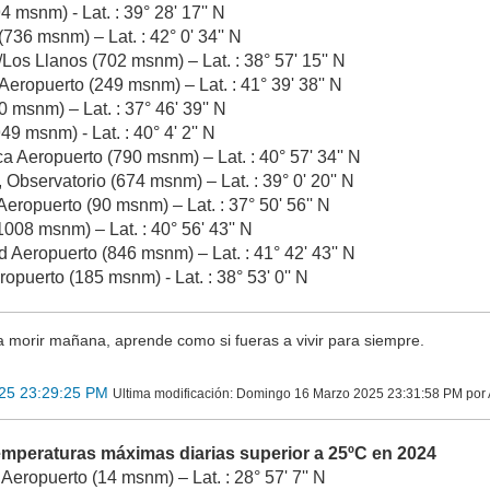
 msnm) - Lat. : 39° 28' 17'' N
736 msnm) – Lat. : 42° 0' 34'' N
Los Llanos (702 msnm) – Lat. : 38° 57' 15'' N
Aeropuerto (249 msnm) – Lat. : 41° 39' 38'' N
 msnm) – Lat. : 37° 46' 39'' N
9 msnm) - Lat. : 40° 4' 2'' N
 Aeropuerto (790 msnm) – Lat. : 40° 57' 34'' N
 Observatorio (674 msnm) – Lat. : 39° 0' 20'' N
eropuerto (90 msnm) – Lat. : 37° 50' 56'' N
008 msnm) – Lat. : 40° 56' 43'' N
d Aeropuerto (846 msnm) – Lat. : 41° 42' 43'' N
puerto (185 msnm) - Lat. : 38° 53' 0'' N
a morir mañana, aprende como si fueras a vivir para siempre.
25 23:29:25 PM
Ultima modificación
: Domingo 16 Marzo 2025 23:31:58 PM po
emperaturas máximas diarias superior a 25ºC en 2024
Aeropuerto (14 msnm) – Lat. : 28° 57' 7'' N