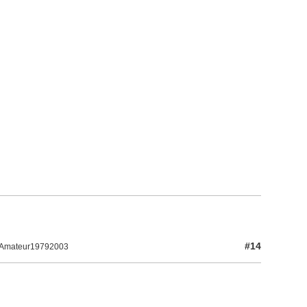
#14
r Amateur19792003