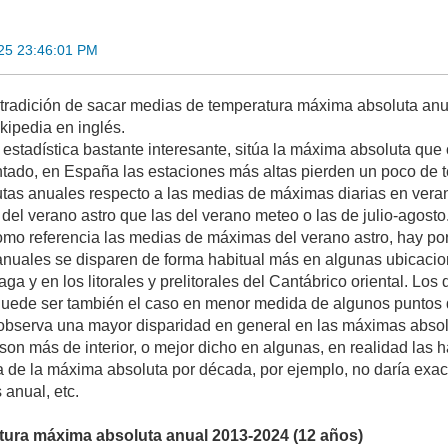
25 23:46:01 PM
radición de sacar medias de temperatura máxima absoluta anua
kipedia en inglés.
 estadística bastante interesante, sitúa la máxima absoluta que
do, en España las estaciones más altas pierden un poco de te
tas anuales respecto a las medias de máximas diarias en vera
del verano astro que las del verano meteo o las de julio-agosto
mo referencia las medias de máximas del verano astro, hay por
nuales se disparen de forma habitual más en algunas ubicacion
laga y en los litorales y prelitorales del Cantábrico oriental. L
 Puede ser también el caso en menor medida de algunos puntos d
observa una mayor disparidad en general en las máximas absol
son más de interior, o mejor dicho en algunas, en realidad las 
 de la máxima absoluta por década, por ejemplo, no daría exac
anual, etc.
tura máxima absoluta anual 2013-2024 (12 años)