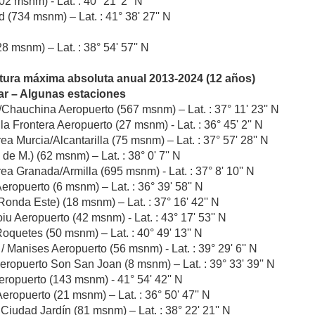
02 msnm) - Lat. : 40° 21' 2'' N
d (734 msnm) – Lat. : 41° 38' 27'' N
8 msnm) – Lat. : 38° 54' 57'' N
tura máxima absoluta anual 2013-2024 (12 años)
ar – Algunas estaciones
Chauchina Aeropuerto (567 msnm) – Lat. : 37° 11' 23'' N
la Frontera Aeropuerto (27 msnm) - Lat. : 36° 45' 2'' N
a Murcia/Alcantarilla (75 msnm) – Lat. : 37° 57' 28'' N
 de M.) (62 msnm) – Lat. : 38° 0' 7'' N
ea Granada/Armilla (695 msnm) - Lat. : 37° 8' 10'' N
ropuerto (6 msnm) – Lat. : 36° 39' 58'' N
Ronda Este) (18 msnm) – Lat. : 37° 16' 42'' N
iu Aeropuerto (42 msnm) - Lat. : 43° 17' 53'' N
oquetes (50 msnm) – Lat. : 40° 49' 13'' N
/ Manises Aeropuerto (56 msnm) - Lat. : 39° 29' 6'' N
eropuerto Son San Joan (8 msnm) – Lat. : 39° 33' 39'' N
eropuerto (143 msnm) - 41° 54' 42'' N
eropuerto (21 msnm) – Lat. : 36° 50' 47'' N
 Ciudad Jardín (81 msnm) – Lat. : 38° 22' 21'' N