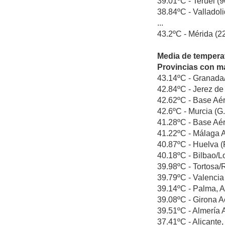
39.01ºC - Teruel (9
38.84ºC - Valladoli
...
43.2ºC - Mérida (22
Media de tempera
Provincias con m
43.14ºC - Granada/
42.84ºC - Jerez de 
42.62ºC - Base Aére
42.6ºC - Murcia (G.
41.28ºC - Base Aér
41.22ºC - Málaga Ae
40.87ºC - Huelva (
40.18ºC - Bilbao/Lo
39.98ºC - Tortosa/R
39.79ºC - Valencia 
39.14ºC - Palma, A
39.08ºC - Girona A
39.51ºC - Almería A
37.41ºC - Alicante,