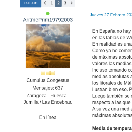
1
2
3
IR ABAJO
Jueves 27 Febrero 20
AritmePrim19792003
En España no hay t
en las tablas de Wi
En realidad es una
Como ya he comenta
de máximas absolu
valores las medias 
Incluso tomando co
medias absolutas a
Cumulus Congestus
los litorales de Má
Mensajes: 637
ilustran bien eso.
Zaragoza - Huesca -
Luego también se 
Jumilla / Las Encebras.
respecto a las que 
A su vez una media
máximas absolutas 
En línea
Media de tempera