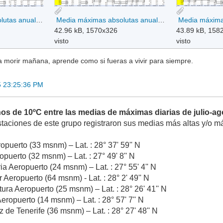
Media máximas absolutas anuales 2013-2024 - Parte1.png
Media máximas absolutas anuales 2013-2024 - Parte2.png
42.96 kB, 1570x326
43.89 kB, 158
visto
visto
a morir mañana, aprende como si fueras a vivir para siempre.
5 23:25:36 PM
os de 10ºC entre las medias de máximas diarias de julio-ag
staciones de este grupo registraron sus medias más altas y/o 
puerto (33 msnm) – Lat. : 28° 37' 59'' N
opuerto (32 msnm) – Lat. : 27° 49' 8'' N
a Aeropuerto (24 msnm) – Lat. : 27° 55' 4'' N
r Aeropuerto (64 msnm) - Lat. : 28° 2' 49'' N
ura Aeropuerto (25 msnm) – Lat. : 28° 26' 41'' N
eropuerto (14 msnm) – Lat. : 28° 57' 7'' N
 de Tenerife (36 msnm) – Lat. : 28° 27' 48'' N