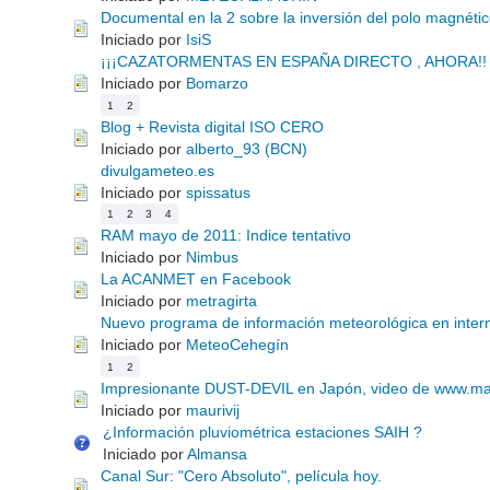
Documental en la 2 sobre la inversión del polo magnétic
Iniciado por
IsiS
¡¡¡CAZATORMENTAS EN ESPAÑA DIRECTO , AHORA!!
Iniciado por
Bomarzo
1
2
Blog + Revista digital ISO CERO
Iniciado por
alberto_93 (BCN)
divulgameteo.es
Iniciado por
spissatus
1
2
3
4
RAM mayo de 2011: Indice tentativo
Iniciado por
Nimbus
La ACANMET en Facebook
Iniciado por
metragirta
Nuevo programa de información meteorológica en inter
Iniciado por
MeteoCehegín
1
2
Impresionante DUST-DEVIL en Japón, video de www.m
Iniciado por
maurivij
¿Información pluviométrica estaciones SAIH ?
Iniciado por
Almansa
Canal Sur: "Cero Absoluto", película hoy.