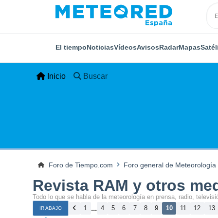
El tiempo
Noticias
Vídeos
Avisos
Radar
Mapas
Satél
Inicio
Buscar
Foro de Tiempo.com
Foro general de Meteorología
Revista RAM y otros me
Todo lo que se habla de la meteorología en prensa, radio, televisió
...
1
4
5
6
7
8
9
10
11
12
13
IR ABAJO