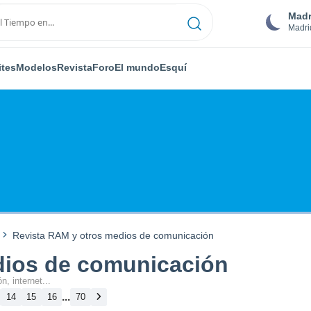
Madr
Madri
ites
Modelos
Revista
Foro
El mundo
Esquí
Revista RAM y otros medios de comunicación
dios de comunicación
n, internet...
...
14
15
16
70