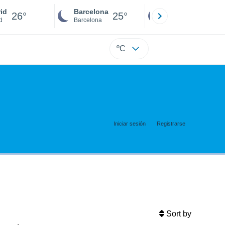
id
Barcelona
Sevilla
26°
25°
25°
d
Barcelona
Sevilla
ºC
Iniciar sesión
Registrarse
Sort by