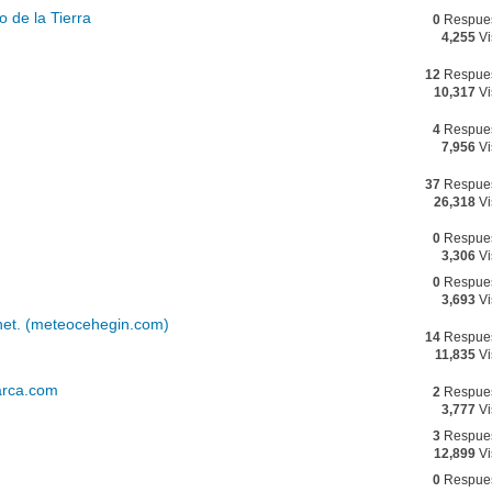
o de la Tierra
0
Respue
4,255
Vi
12
Respue
10,317
Vi
4
Respue
7,956
Vi
37
Respue
26,318
Vi
0
Respue
3,306
Vi
0
Respue
3,693
Vi
net. (meteocehegin.com)
14
Respue
11,835
Vi
arca.com
2
Respue
3,777
Vi
3
Respue
12,899
Vi
0
Respue