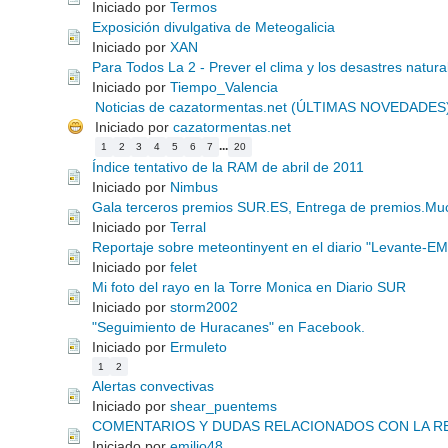
Iniciado por
Termos
Exposición divulgativa de Meteogalicia
Iniciado por
XAN
Para Todos La 2 - Prever el clima y los desastres natura
Iniciado por
Tiempo_Valencia
Noticias de cazatormentas.net (ÚLTIMAS NOVEDADES)
Iniciado por
cazatormentas.net
...
1
2
3
4
5
6
7
20
Índice tentativo de la RAM de abril de 2011
Iniciado por
Nimbus
Gala terceros premios SUR.ES, Entrega de premios.Mu
Iniciado por
Terral
Reportaje sobre meteontinyent en el diario "Levante-E
Iniciado por
felet
Mi foto del rayo en la Torre Monica en Diario SUR
Iniciado por
storm2002
"Seguimiento de Huracanes" en Facebook.
Iniciado por
Ermuleto
1
2
Alertas convectivas
Iniciado por
shear_puentems
COMENTARIOS Y DUDAS RELACIONADOS CON LA R
Iniciado por
emilio48