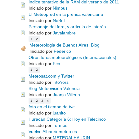
Índice tentativo de la RAM del verano de 2011
Iniciado por
Nimbus
El Meteopred en la prensa valenciana
Iniciado por
NeBeL
Personaje del foro, y artículo de interés.
Iniciado por
Javalambre
1
2
Meteorologia de Buenos Aires, Blog
Iniciado por
Federico
Otros foros meteorológicos (Internacionales)
Iniciado por
Fco
1
2
Meteosat.com y Twitter
Iniciado por
TitoYors
Blog Meteovisión Valencia
Iniciado por
Juanjo Villena
1
2
3
4
foto en el tiempo de tve.
Iniciado por
juanito
Huracán Categoría 6: Hoy en Telecinco
Iniciado por
Termos
Vuelve Alhaurinmeteo.es
Iniciado por
METEOALHAURIN