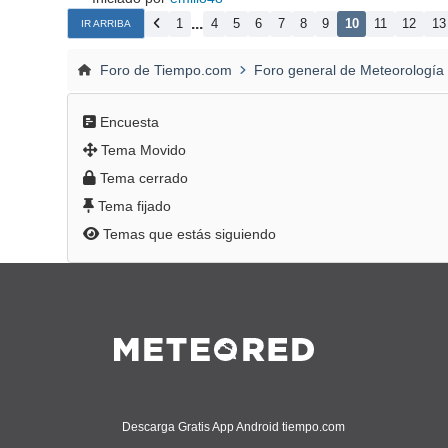
...
1
4
5
6
7
8
9
10
11
12
13
IR ARRIBA
Foro de Tiempo.com
Foro general de Meteorología
Encuesta
Tema Movido
Tema cerrado
Tema fijado
Temas que estás siguiendo
Descarga Gratis App Android tiempo.com