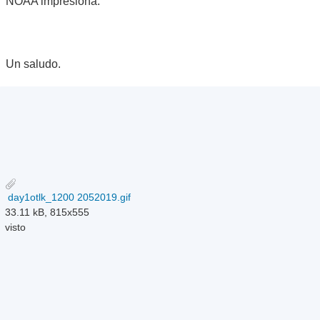
NOAA impresiona.
Un saludo.
day1otlk_1200 2052019.gif
33.11 kB, 815x555
visto