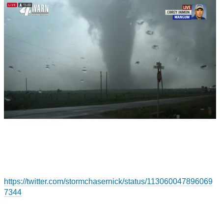
https://twitter.com/stormchasernick/status/113060047896069
7344