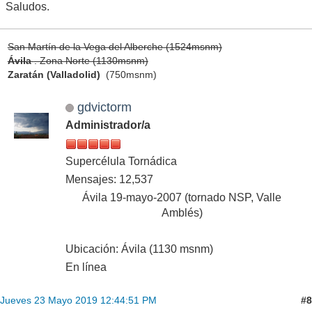
Saludos.
San Martín de la Vega del Alberche (1524msnm)
Ávila
. Zona Norte (1130msnm)
Zaratán (Valladolid)
(750msnm)
gdvictorm
Administrador/a
Supercélula Tornádica
Mensajes: 12,537
Ávila 19-mayo-2007 (tornado NSP, Valle
Amblés)
Ubicación: Ávila (1130 msnm)
En línea
#8
Jueves 23 Mayo 2019 12:44:51 PM