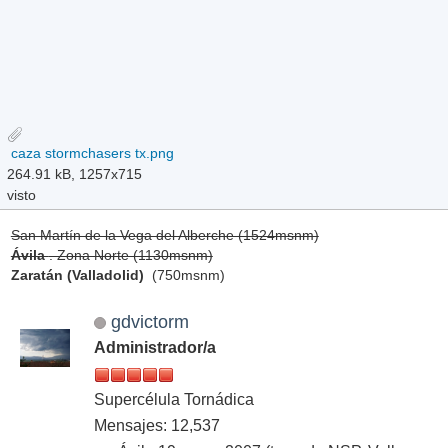
caza stormchasers tx.png
264.91 kB, 1257x715
visto
San Martín de la Vega del Alberche (1524msnm)
Ávila
. Zona Norte (1130msnm)
Zaratán (Valladolid)
(750msnm)
gdvictorm
Administrador/a
Supercélula Tornádica
Mensajes: 12,537