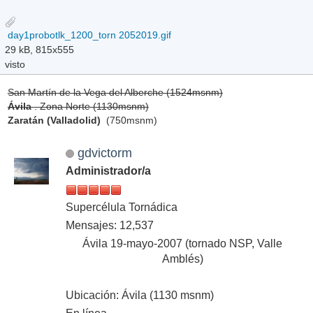
day1probotlk_1200_torn 2052019.gif
29 kB, 815x555
visto
San Martín de la Vega del Alberche (1524msnm)
Ávila
. Zona Norte (1130msnm)
Zaratán (Valladolid)
(750msnm)
gdvictorm
Administrador/a
Supercélula Tornádica
Mensajes: 12,537
Ávila 19-mayo-2007 (tornado NSP, Valle
Amblés)
Ubicación: Ávila (1130 msnm)