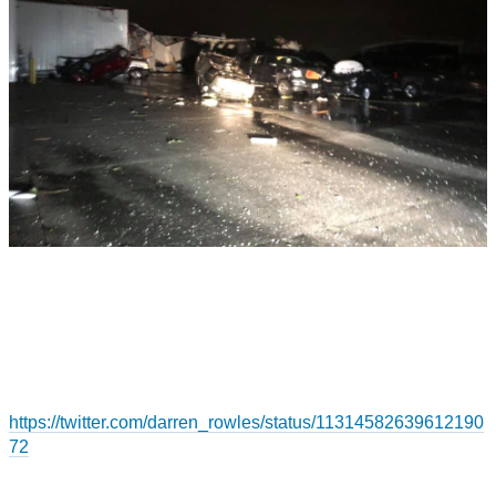
https://twitter.com/darren_rowles/status/11314582639612190
72