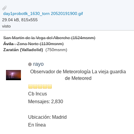
day1probotlk_1630_torn 20520191900.gif
29.04 kB, 815x555
visto
San Martín de la Vega del Alberche (1524msnm)
Ávila
. Zona Norte (1130msnm)
Zaratán (Valladolid)
(750msnm)
rayo
Observador de Meteorología La vieja guardia
de Meteored
Cb Incus
Mensajes: 2,830
Ubicación: Madrid
En línea