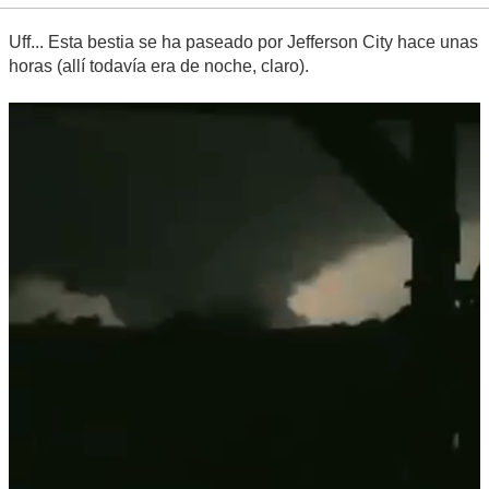
Uff... Esta bestia se ha paseado por Jefferson City hace unas
horas (allí todavía era de noche, claro).