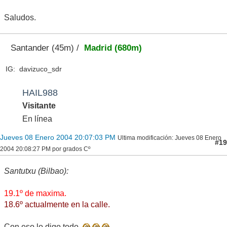
Saludos.
Santander (45m) /
Madrid (680m)
IG: davizuco_sdr
HAIL988
Visitante
En línea
Jueves 08 Enero 2004 20:07:03 PM
Ultima modificación
: Jueves 08 Enero
#19
2004 20:08:27 PM por grados Cº
Santutxu (Bilbao):
19.1º de maxima.
18.6º actualmente en la calle.
Con eso lo digo todo.