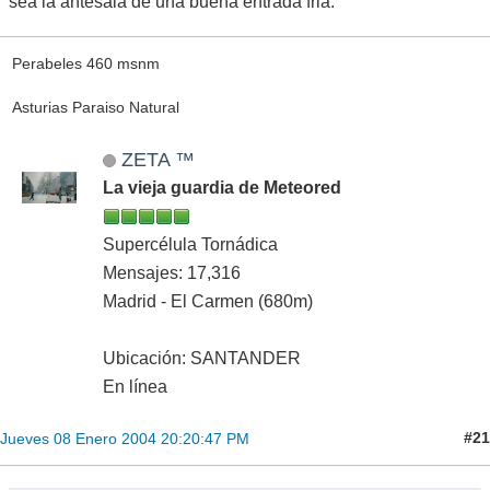
sea la antesala de una buena entrada fria.
Perabeles 460 msnm
Asturias Paraiso Natural
ZETA ™
La vieja guardia de Meteored
Supercélula Tornádica
Mensajes: 17,316
Madrid - El Carmen (680m)
Ubicación: SANTANDER
En línea
#21
Jueves 08 Enero 2004 20:20:47 PM