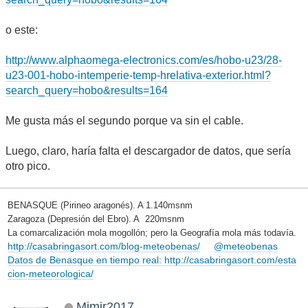
o este:
http://www.alphaomega-electronics.com/es/hobo-u23/28-
u23-001-hobo-intemperie-temp-hrelativa-exterior.html?
search_query=hobo&results=164
Me gusta más el segundo porque va sin el cable.
Luego, claro, haría falta el descargador de datos, que sería
otro pico.
BENASQUE (Pirineo aragonés). A 1.140msnm
Zaragoza (Depresión del Ebro). A 220msnm
La comarcalización mola mogollón; pero la Geografía mola más todavía.
http://casabringasort.com/blog-meteobenas/
@meteobenas
Datos de Benasque en tiempo real: http://casabringasort.com/esta
cion-meteorologica/
Mimir2017