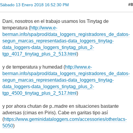
#8
Sábado 13 Enero 2018 16:52:30 PM
Dani, nosotros en el trabajo usamos los Tinytag de
temperatura (
http://www.e-
berman.info/spa/prod/data_loggers_registradores_de_datos-
segun_marcas_representadas-data_loggers_tinytag-
data_loggers-data_loggers_tinytag_plus_2-
tgp_4017_tinytag_plus_2_513.html
)
y de temperatura y humedad (
http://www.e-
berman.info/spa/prod/data_loggers_registradores_de_datos-
segun_marcas_representadas-data_loggers_tinytag-
data_loggers-data_loggers_tinytag_plus_2-
tgp_4500_tinytag_plus_2_517.html
)
y por ahora chutan de p..madre en situaciones bastante
adversas (cimas en Piris). Cabe en garitas tipo así
(
https://www.geminidataloggers.com/accessories/other/acs-
5050
)