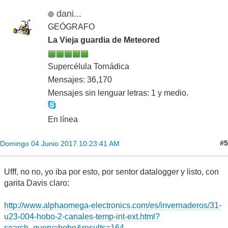
dani...
GEÓGRAFO
La Vieja guardia de Meteored
Supercélula Tornádica
Mensajes: 36,170
Mensajes sin lenguar letras: 1 y medio.
En línea
#5
Domingo 04 Junio 2017 10:23:41 AM
Ufff, no no, yo iba por esto, por sentor datalogger y listo, con
garita Davis claro:
http://www.alphaomega-electronics.com/es/invernaderos/31-
u23-004-hobo-2-canales-temp-int-ext.html?
search_query=hobo&results=164