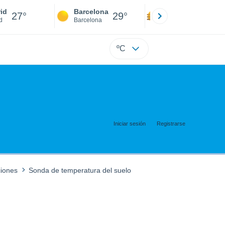
id
Barcelona
Sevilla
27°
29°
27°
d
Barcelona
Sevilla
ºC
Iniciar sesión
Registrarse
ciones
Sonda de temperatura del suelo