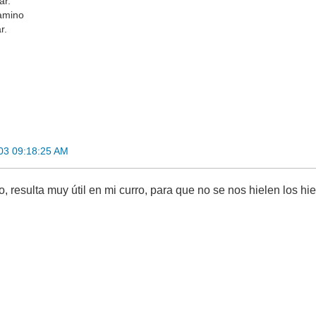
ar.
amino
r.
03 09:18:25 AM
to, resulta muy útil en mi curro, para que no se nos hielen los hi