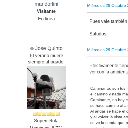
mandorlini
Miércoles 29 Octubre
Visitante
En línea
Pues vale también 
Saludos.
Jose Quinto
Miércoles 29 Octubre
El verano muere
siempre ahogado.
Efectivamente tien
ver con la ambienta
Caminante, son tus 
el camino y nada má
Caminante, no hay 
se hace camino al a
Al andar se hace el 
y al volver la vista at
Supercélula
se ve la senda que 