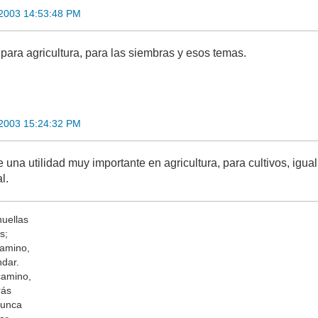
 2003 14:53:48 PM
para agricultura, para las siembras y esos temas.
 2003 15:24:32 PM
e una utilidad muy importante en agricultura, para cultivos, ig
l.
huellas
s;
camino,
ndar.
camino,
rás
nunca