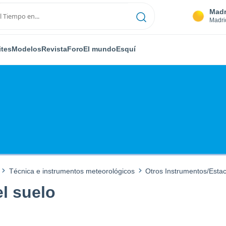
Madr
Madri
ites
Modelos
Revista
Foro
El mundo
Esquí
Técnica e instrumentos meteorológicos
Otros Instrumentos/Esta
l suelo