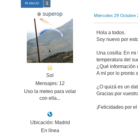
1
IR ABAJO
superop
Miércoles 29 Octubre
Hola a todos.
Soy nuevo por estos
Una cosilla: En mi
temperatura del su
¿Qué información út
A mí por lo pronto
Sol
Mensajes: 12
¿O quizá es un dato
Uso la meteo para volar
Gracias por vuestra
con ella...
¡Felicidades por el 
Ubicación: Madrid
En línea