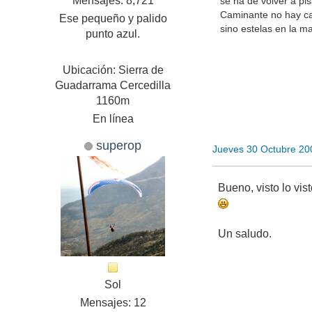
Mensajes: 8,721
se ha de volver a pis
Caminante no hay c
Ese pequeño y palido
sino estelas en la ma
punto azul.
Ubicación: Sierra de
Guadarrama Cercedilla
1160m
En línea
superop
Jueves 30 Octubre 20
Bueno, visto lo vis
Un saludo.
Sol
Mensajes: 12