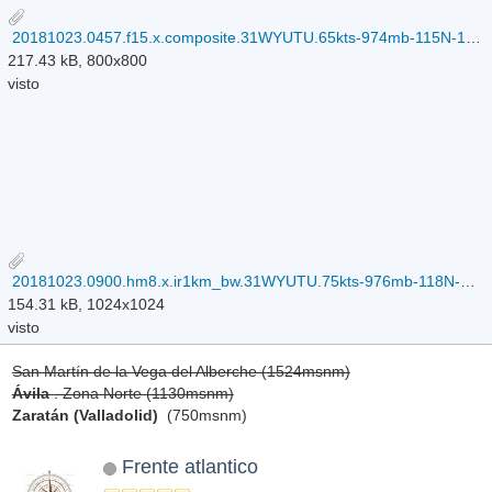
20181023.0457.f15.x.composite.31WYUTU.65kts-974mb-115N-1516E.069pc.jpg
217.43 kB, 800x800
visto
20181023.0900.hm8.x.ir1km_bw.31WYUTU.75kts-976mb-118N-1506E.100pc.jpg
154.31 kB, 1024x1024
visto
San Martín de la Vega del Alberche (1524msnm)
Ávila
. Zona Norte (1130msnm)
Zaratán (Valladolid)
(750msnm)
Frente atlantico