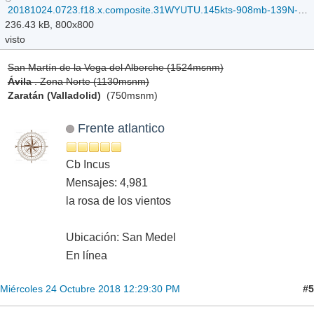
20181024.0723.f18.x.composite.31WYUTU.145kts-908mb-139N-1471E.067pc.jpg
236.43 kB, 800x800
visto
San Martín de la Vega del Alberche (1524msnm)
Ávila
. Zona Norte (1130msnm)
Zaratán (Valladolid)
(750msnm)
Frente atlantico
Cb Incus
Mensajes: 4,981
la rosa de los vientos
Ubicación: San Medel
En línea
#5
Miércoles 24 Octubre 2018 12:29:30 PM