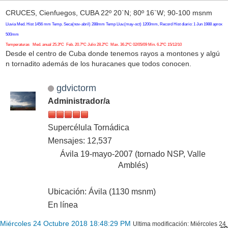
CRUCES, Cienfuegos, CUBA 22º 20`N; 80º 16`W; 90-100 msnm
Lluvia Med. Hist 1456 mm Temp. Seca(nov-abril) 288mm Temp Lluv.(may-oct) 1200mm, Record Hist diario: 1 Jun 1988 aprox
500mm
Temperaturas Med. anual 25.3ºC Feb. 20.7ºC Julio 28.2ºC Max. 36.2ºC 02/05/09 Min. 6.2ºC 15/12/10
Desde el centro de Cuba donde tenemos rayos a montones y algú
n tornadito además de los huracanes que todos conocen.
gdvictorm
Administrador/a
Supercélula Tornádica
Mensajes: 12,537
Ávila 19-mayo-2007 (tornado NSP, Valle
Amblés)
Ubicación: Ávila (1130 msnm)
En línea
Miércoles 24 Octubre 2018 18:48:29 PM
Ultima modificación
: Miércoles 24