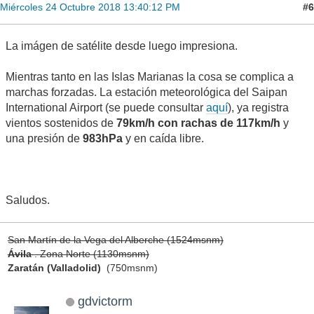
#6
Miércoles 24 Octubre 2018 13:40:12 PM
La imágen de satélite desde luego impresiona.
Mientras tanto en las Islas Marianas la cosa se complica a
marchas forzadas. La estación meteorológica del Saipan
International Airport (se puede consultar
aquí
), ya registra
vientos sostenidos de
79km/h con rachas de 117km/h
y
una presión de
983hPa
y en caída libre.
Saludos.
San Martín de la Vega del Alberche (1524msnm)
Ávila
. Zona Norte (1130msnm)
Zaratán (Valladolid)
(750msnm)
gdvictorm