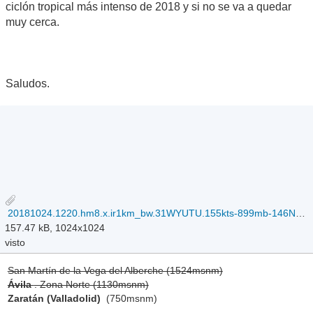
ciclón tropical más intenso de 2018 y si no se va a quedar
muy cerca.
Saludos.
20181024.1220.hm8.x.ir1km_bw.31WYUTU.155kts-899mb-146N-1462E.100pc.jpg
157.47 kB, 1024x1024
visto
San Martín de la Vega del Alberche (1524msnm)
Ávila
. Zona Norte (1130msnm)
Zaratán (Valladolid)
(750msnm)