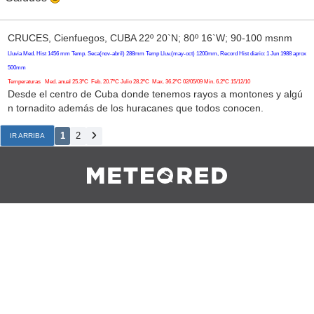
CRUCES, Cienfuegos, CUBA 22º 20`N; 80º 16`W; 90-100 msnm
Lluvia Med. Hist 1456 mm Temp. Seca(nov-abril) 288mm Temp Lluv.(may-oct) 1200mm, Record Hist diario: 1 Jun 1988 aprox
500mm
Temperaturas Med. anual 25.3ºC Feb. 20.7ºC Julio 28.2ºC Max. 36.2ºC 02/05/09 Min. 6.2ºC 15/12/10
Desde el centro de Cuba donde tenemos rayos a montones y algú
n tornadito además de los huracanes que todos conocen.
1
2
IR ARRIBA