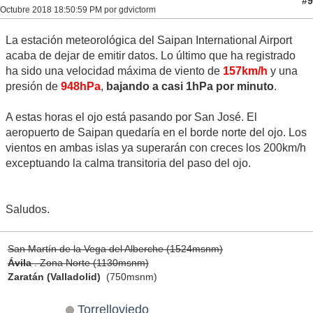
#9
Octubre 2018 18:50:59 PM por gdvictorm
La estación meteorológica del Saipan International Airport
acaba de dejar de emitir datos. Lo último que ha registrado
ha sido una velocidad máxima de viento de
157km/h
y una
presión de
948hPa
,
bajando a casi 1hPa por minuto
.
A estas horas el ojo está pasando por San José. El
aeropuerto de Saipan quedaría en el borde norte del ojo. Los
vientos en ambas islas ya superarán con creces los 200km/h
exceptuando la calma transitoria del paso del ojo.
Saludos.
San Martín de la Vega del Alberche (1524msnm)
Ávila
. Zona Norte (1130msnm)
Zaratán (Valladolid)
(750msnm)
Torrelloviedo