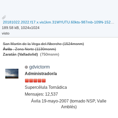
20181022.2022.f17.x.vis1km.31WYUTU.60kts-987mb-109N-1527E.100pc.jpg
189.58 kB, 1024x1024
visto
San Martín de la Vega del Alberche (1524msnm)
Ávila
. Zona Norte (1130msnm)
Zaratán (Valladolid)
(750msnm)
gdvictorm
Administrador/a
Supercélula Tornádica
Mensajes: 12,537
Ávila 19-mayo-2007 (tornado NSP, Valle
Amblés)