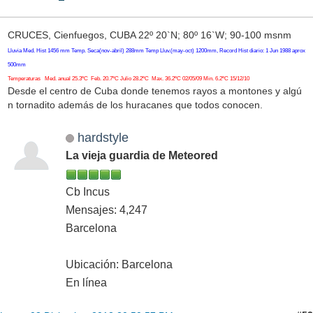
CRUCES, Cienfuegos, CUBA 22º 20`N; 80º 16`W; 90-100 msnm
Lluvia Med. Hist 1456 mm Temp. Seca(nov-abril) 288mm Temp Lluv.(may-oct) 1200mm, Record Hist diario: 1 Jun 1988 aprox
500mm
Temperaturas Med. anual 25.3ºC Feb. 20.7ºC Julio 28.2ºC Max. 36.2ºC 02/05/09 Min. 6.2ºC 15/12/10
Desde el centro de Cuba donde tenemos rayos a montones y algú
n tornadito además de los huracanes que todos conocen.
hardstyle
La vieja guardia de Meteored
Cb Incus
Mensajes: 4,247
Barcelona
Ubicación: Barcelona
En línea