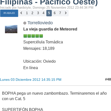
Filipinas - Pacífico Oeste)
Iniciado por hardstyle, Domingo 25 Noviembre 2012 23:44:34 PM
1
2
3
4
5
6
7
IR ABAJO
Torrelloviedo
La vieja guardia de Meteored
Supercélula Tornádica
Mensajes: 18,189
Ubicación: Oviedo
En línea
#48
Lunes 03 Diciembre 2012 14:35:15 PM
BOPHA pega un nuevo zambombazo. Terminaremos el año
con un Cat. 5
SUPERTIFÓN BOPHA