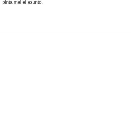
pinta mal el asunto.
Torrelloviedo
La vieja guardia de Meteored
Supercélula Tornádica
Mensajes: 18,189