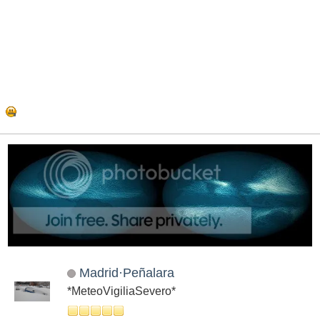
Madrid·Peñalara
*MeteoVigiliaSevero*