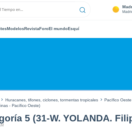
Madr
Madri
ites
Modelos
Revista
Foro
El mundo
Esquí
Huracanes, tifones, ciclones, tormentas tropicales
Pacífico Oeste
nas - Pacífico Oeste)
oría 5 (31-W. YOLANDA. Filip
 AM