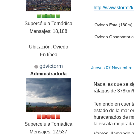
http://www.storm2
Supercélula Tornádica
Oviedo Este (180m)
Mensajes: 18,188
Oviedo Observatori
Ubicación: Oviedo
En línea
gdvictorm
Jueves 07 Noviembre
Administrador/a
Nada, es que se si
ráfagas de 378km/h
Teniendo en cuenta
estado de la mar e
huracanados de má
la escala mejorada
Supercélula Tornádica
Mensajes: 12,537
Vamos, llamando a 