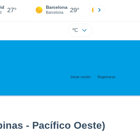
id
Barcelona
Sevilla
27°
29°
27°
d
Barcelona
Sevilla
ºC
Iniciar sesión
Registrarse
inas - Pacífico Oeste)