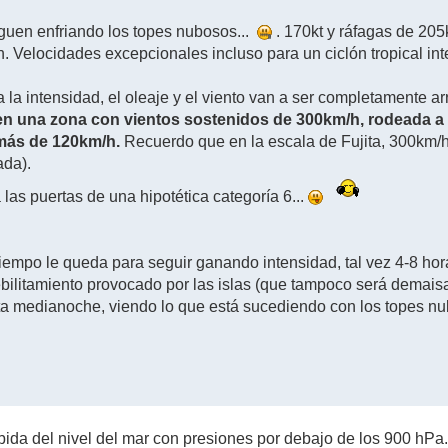
guen enfriando los topes nubosos...
. 170kt y ráfagas de 205
. Velocidades excepcionales incluso para un ciclón tropical int
 la intensidad, el oleaje y el viento van a ser completamente a
 en una zona con vientos sostenidos de 300km/h, rodeada a
más de 120km/h.
Recuerdo que en la escala de Fujita, 300km/h
ada).
las puertas de una hipotética categoría 6...
iempo le queda para seguir ganando intensidad, tal vez 4-8 ho
debilitamiento provocado por las islas (que tampoco será demais
a medianoche, viendo lo que está sucediendo con los topes nub
bida del nivel del mar con presiones por debajo de los 900 hPa