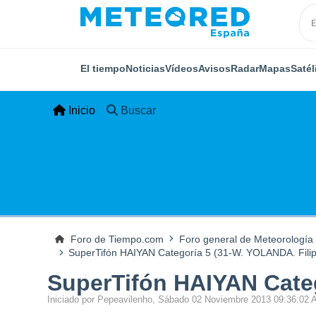
El tiempo
Noticias
Vídeos
Avisos
Radar
Mapas
Satél
Inicio
Buscar
Foro de Tiempo.com
Foro general de Meteorología
SuperTifón HAIYAN Categoría 5 (31-W. YOLANDA. Filipi
SuperTifón HAIYAN Categ
Iniciado por Pepeavilenho, Sábado 02 Noviembre 2013 09:36:02