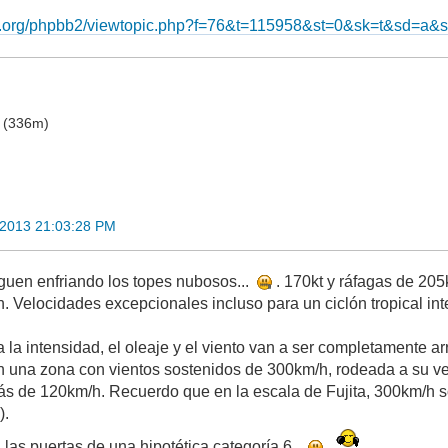
k.org/phpbb2/viewtopic.php?f=76&t=115958&st=0&sk=t&sd=a&s
o (336m)
 2013 21:03:28 PM
guen enfriando los topes nubosos...
. 170kt y ráfagas de 205
. Velocidades excepcionales incluso para un ciclón tropical int
 la intensidad, el oleaje y el viento van a ser completamente a
n una zona con vientos sostenidos de 300km/h, rodeada a su v
s de 120km/h. Recuerdo que en la escala de Fujita, 300km/h s
).
las puertas de una hipotética categoría 6...