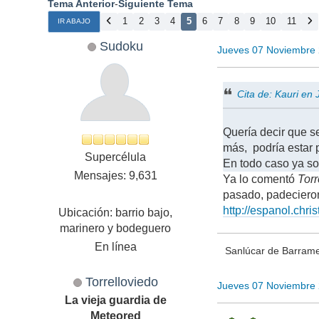
Tema Anterior
-
Siguiente Tema
1
2
3
4
5
6
7
8
9
10
11
IR ABAJO
Sudoku
Jueves 07 Noviembre
Cita de: Kauri e
Quería decir que s
más, podría estar 
Supercélula
En todo caso ya son
Mensajes: 9,631
Ya lo comentó
Torr
pasado, padecieron
http://espanol.chr
Ubicación: barrio bajo,
marinero y bodeguero
En línea
Sanlúcar de Barramed
Torrelloviedo
Jueves 07 Noviembre
La vieja guardia de
Meteored