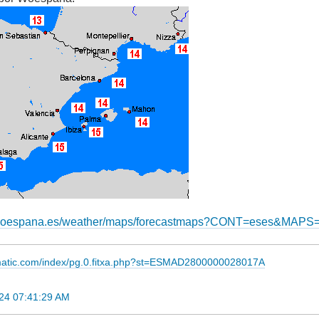
.woespana.es/weather/maps/forecastmaps?CONT=eses&MAP
imatic.com/index/pg.0.fitxa.php?st=ESMAD2800000028017A
24 07:41:29 AM