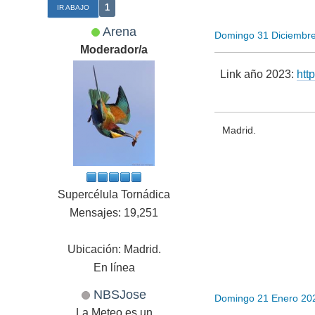
1
IR ABAJO
Arena
Domingo 31 Diciembr
Moderador/a
Link año 2023:
htt
Madrid.
Supercélula Tornádica
Mensajes: 19,251
Ubicación: Madrid.
En línea
NBSJose
Domingo 21 Enero 20
La Meteo es un