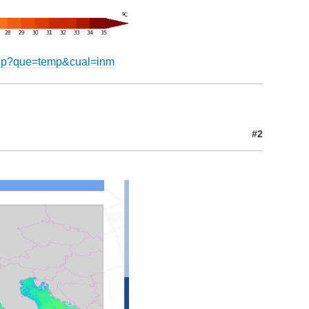
.php?que=temp&cual=inm
#2