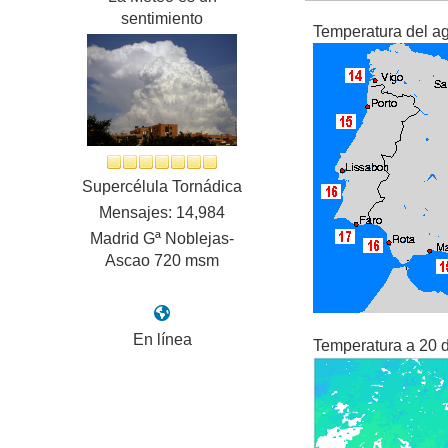
sentimiento
Temperatura del a
Supercélula Tornádica
Mensajes: 14,984
Madrid Gª Noblejas-
Ascao 720 msm
En línea
Temperatura a 20 