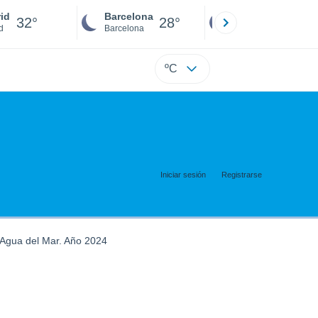
id
Barcelona
Sevilla
32°
28°
32°
d
Barcelona
Sevilla
ºC
Iniciar sesión
Registrarse
Agua del Mar. Año 2024