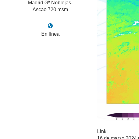
Madrid Gª Noblejas-
Ascao 720 msm
En línea
Link:
16 de marzo 2024