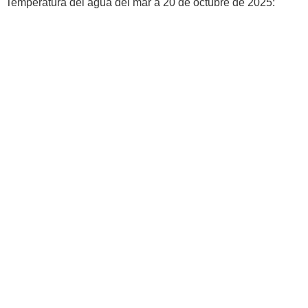
Temperatura del agua del mar a 20 de octubre de 2025:
http://www.meteoclimatic.com/index/pg.0.fitxa.php?st=ESMAD2800
000028017A
NBSJose
La Meteo es un sentimiento