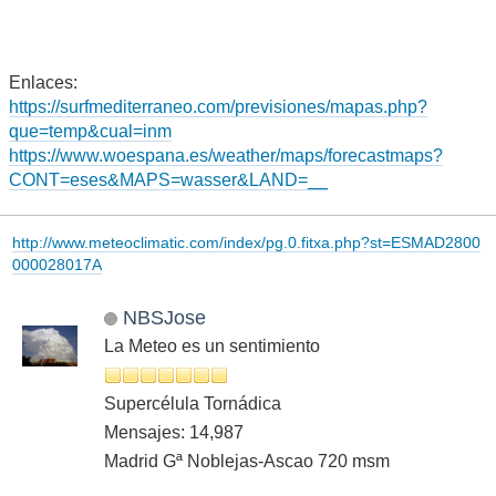
Enlaces:
https://surfmediterraneo.com/previsiones/mapas.php?
que=temp&cual=inm
https://www.woespana.es/weather/maps/forecastmaps?
CONT=eses&MAPS=wasser&LAND=__
http://www.meteoclimatic.com/index/pg.0.fitxa.php?st=ESMAD2800
000028017A
NBSJose
La Meteo es un sentimiento
Supercélula Tornádica
Mensajes: 14,987
Madrid Gª Noblejas-Ascao 720 msm