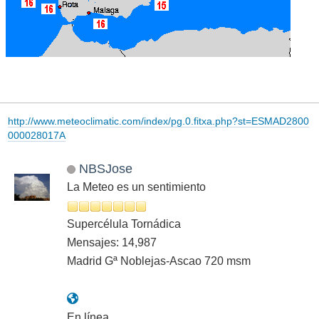
http://www.meteoclimatic.com/index/pg.0.fitxa.php?st=ESMAD2800
000028017A
NBSJose
La Meteo es un sentimiento
Supercélula Tornádica
Mensajes: 14,987
Madrid Gª Noblejas-Ascao 720 msm
En línea