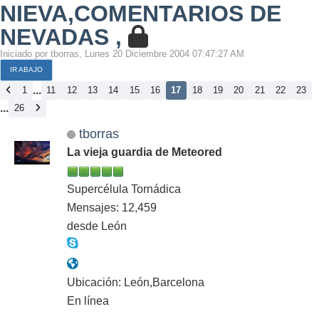
NIEVA,COMENTARIOS DE
NEVADAS ,
Iniciado por tborras, Lunes 20 Diciembre 2004 07:47:27 AM
IR ABAJO
...
1
11
12
13
14
15
16
17
18
19
20
21
22
23
...
26
tborras
La vieja guardia de Meteored
Supercélula Tornádica
Mensajes: 12,459
desde León
Ubicación: León,Barcelona
En línea