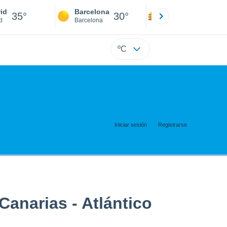
id
Barcelona
Sevilla
35°
30°
37°
d
Barcelona
Sevilla
ºC
Iniciar sesión
Registrarse
Canarias - Atlántico