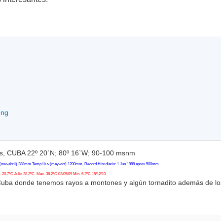
png
, CUBA 22º 20`N; 80º 16`W; 90-100 msnm
(nov-abril) 288mm Temp Lluv.(may-oct) 1200mm, Record Hist diario: 1 Jun 1988 aprox 500mm
20.7ºC Julio 28.2ºC Max. 36.2ºC 02/05/09 Min. 6.2ºC 15/12/10
Cuba donde tenemos rayos a montones y algún tornadito además de l