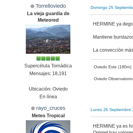
Torrelloviedo
Domingo 25 Septiemb
La vieja guardia de
Meteored
HERMINE ya degrad
Mantiene burstazos 
La convección más 
Supercélula Tornádica
Oviedo Este (180m)
Mensajes: 18,191
Oviedo Observatori
Ubicación: Oviedo
En línea
rayo_cruces
Lunes 26 Septiembre 
Meteo Tropical
HERMINE ya es hist
Ogimet hay valores