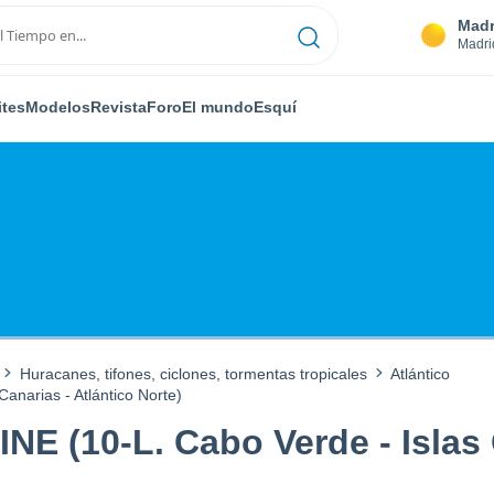
Madr
Madri
ites
Modelos
Revista
Foro
El mundo
Esquí
Huracanes, tifones, ciclones, tormentas tropicales
Atlántico
anarias - Atlántico Norte)
E (10-L. Cabo Verde - Islas 