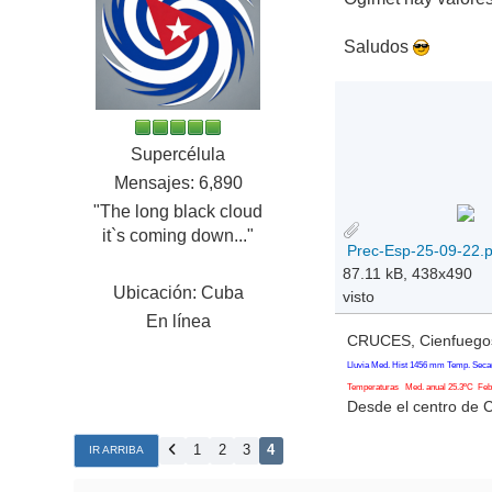
Saludos
Supercélula
Mensajes: 6,890
"The long black cloud
it`s coming down..."
Prec-Esp-25-09-22.
87.11 kB, 438x490
Ubicación: Cuba
visto
En línea
CRUCES, Cienfuegos
Lluvia Med. Hist 1456 mm Temp. Seca
Temperaturas Med. anual 25.3ºC Feb. 
Desde el centro de 
1
2
3
4
IR ARRIBA