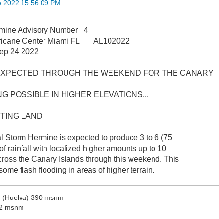
e 2022 15:56:09 PM
rmine Advisory Number 4
rricane Center Miami FL AL102022
ep 24 2022
S EXPECTED THROUGH THE WEEKEND FOR THE CANARY
NG POSSIBLE IN HIGHER ELEVATIONS...
TING LAND
 Storm Hermine is expected to produce 3 to 6 (75
f rainfall with localized higher amounts up to 10
ross the Canary Islands through this weekend. This
some flash flooding in areas of higher terrain.
la (Huelva) 390 msnm
 12 msnm