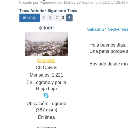
Iniciado por Pepeavilenho, Martes 20 Septiembre 2022 17:26:41
Tema Anterior
-
Siguiente Tema
1
2
3
4
IR ABAJO
foen
Sábado 24 Septiembr
Hola buenos días, 
Una pena porque s
Enviado desde mi 
Cb Calvus
Mensajes: 1,221
En Logroño y por la
Rioja baja
Ubicación: Logroño
(387 msm)
En línea