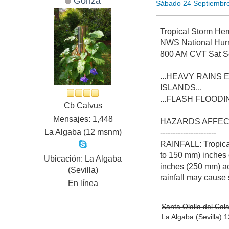
Gonza
Sábado 24 Septiembr
Tropical Storm He
NWS National Hu
800 AM CVT Sat S
...HEAVY RAIN
ISLANDS...
...FLASH FLOODI
Cb Calvus
Mensajes: 1,448
HAZARDS AFFEC
La Algaba (12 msnm)
----------------------
RAINFALL: Tropical
to 150 mm) inches o
Ubicación: La Algaba
inches (250 mm) ac
(Sevilla)
rainfall may cause 
En línea
Santa Olalla del Ca
La Algaba (Sevilla)