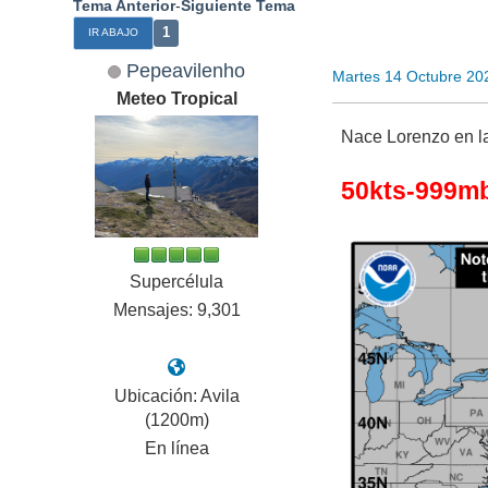
Tema Anterior
-
Siguiente Tema
1
IR ABAJO
Pepeavilenho
Martes 14 Octubre 20
Meteo Tropical
Nace Lorenzo en la
50kts-999m
Supercélula
Mensajes: 9,301
Ubicación: Avila
(1200m)
En línea