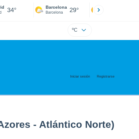
id
Barcelona
Sevilla
34°
29°
36°
d
Barcelona
Sevilla
ºC
Iniciar sesión
Registrarse
zores - Atlántico Norte)