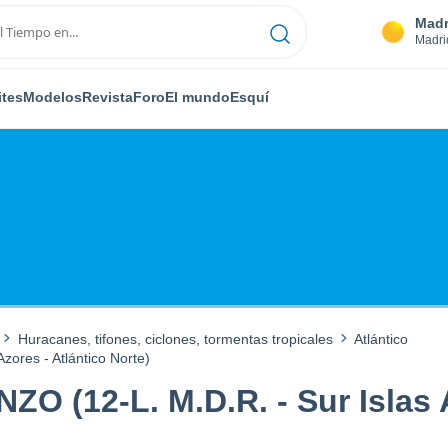
Madr
Madri
ites
Modelos
Revista
Foro
El mundo
Esquí
Huracanes, tifones, ciclones, tormentas tropicales
Atlántico
zores - Atlántico Norte)
O (12-L. M.D.R. - Sur Islas A