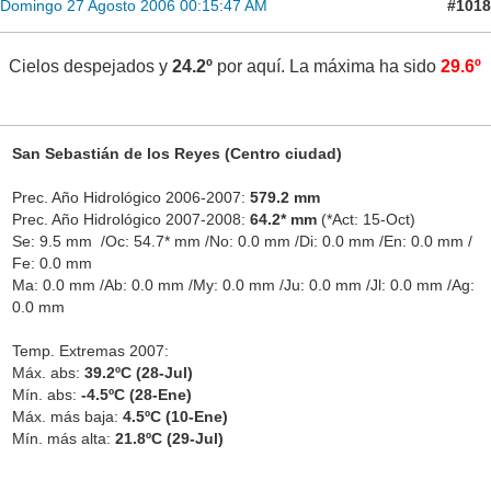
#1018
Domingo 27 Agosto 2006 00:15:47 AM
Cielos despejados y
24.2º
por aquí. La máxima ha sido
29.6º
San Sebastián de los Reyes (Centro ciudad)
Prec. Año Hidrológico 2006-2007:
579.2 mm
Prec. Año Hidrológico 2007-2008:
64.2* mm
(*Act: 15-Oct)
Se: 9.5 mm /Oc: 54.7* mm /No: 0.0 mm /Di: 0.0 mm /En: 0.0 mm /
Fe: 0.0 mm
Ma: 0.0 mm /Ab: 0.0 mm /My: 0.0 mm /Ju: 0.0 mm /Jl: 0.0 mm /Ag:
0.0 mm
Temp. Extremas 2007:
Máx. abs:
39.2ºC (28-Jul)
Mín. abs:
-4.5ºC (28-Ene)
Máx. más baja:
4.5ºC (10-Ene)
Mín. más alta:
21.8ºC (29-Jul)