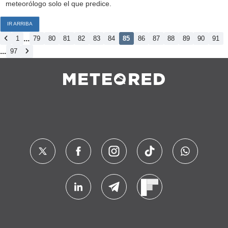
meteorólogo solo el que predice.
IR ARRIBA
...
1
79
80
81
82
83
84
85
86
87
88
89
90
91
...
97