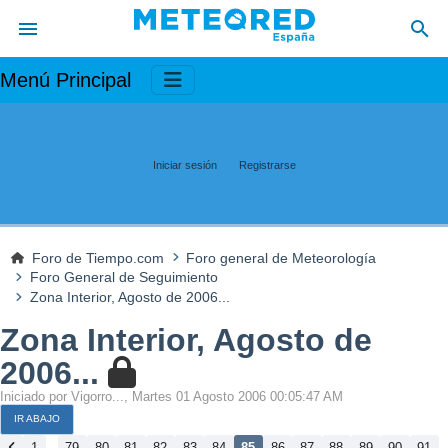
Menú Principal
Iniciar sesión
Registrarse
Foro de Tiempo.com
Foro general de Meteorología
Foro General de Seguimiento
Zona Interior, Agosto de 2006...
Zona Interior, Agosto de
2006...
Iniciado por Vigorro..., Martes 01 Agosto 2006 00:05:47 AM
IR ABAJO
...
1
79
80
81
82
83
84
85
86
87
88
89
90
91