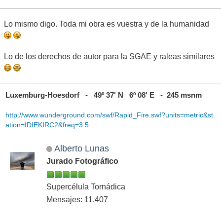
Lo mismo digo. Toda mi obra es vuestra y de la humanidad
Lo de los derechos de autor para la SGAE y raleas similares
Luxemburg-Hoesdorf - 49º 37' N 6º 08' E - 245 msnm
http://www.wunderground.com/swf/Rapid_Fire.swf?units=metric&st
ation=IDIEKIRC2&freq=3.5
Alberto Lunas
Jurado Fotográfico
Supercélula Tornádica
Mensajes: 11,407