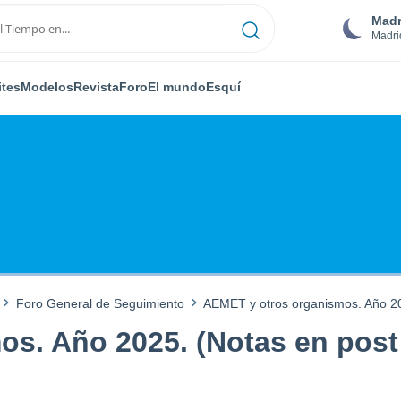
Madr
Madri
ites
Modelos
Revista
Foro
El mundo
Esquí
Foro General de Seguimiento
AEMET y otros organismos. Año 20
s. Año 2025. (Notas en post