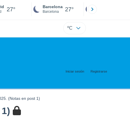
id
Barcelona
Sevilla
27°
27°
26°
d
Barcelona
Sevilla
ºC
Iniciar sesión
Registrarse
25. (Notas en post 1)
 1)