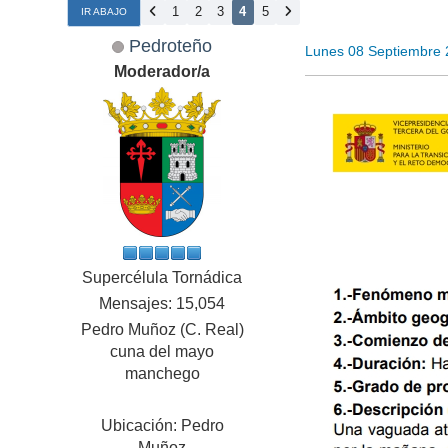
1
2
3
4
5
IR ABAJO
Pedroteño
Lunes 08 Septiembre 
Moderador/a
Supercélula Tornádica
Mensajes: 15,054
Pedro Muñoz (C. Real)
cuna del mayo
manchego
Ubicación: Pedro
Muñoz