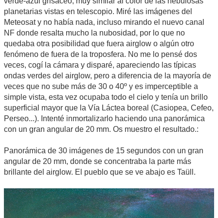
verde-azul grisáceo, muy similar al color de las nebulosas
planetarias vistas en telescopio. Miré las imágenes del
Meteosat y no había nada, incluso mirando el nuevo canal
NF donde resalta mucho la nubosidad, por lo que no
quedaba otra posibilidad que fuera airglow o algún otro
fenómeno de fuera de la troposfera. No me lo pensé dos
veces, cogí la cámara y disparé, apareciendo las típicas
ondas verdes del airglow, pero a diferencia de la mayoría de
veces que no sube más de 30 o 40º y es imperceptible a
simple vista, esta vez ocupaba todo el cielo y tenía un brillo
superficial mayor que la Vía Láctea boreal (Casiopea, Cefeo,
Perseo...). Intenté inmortalizarlo haciendo una panorámica
con un gran angular de 20 mm. Os muestro el resultado.:
Panorámica de 30 imágenes de 15 segundos con un gran
angular de 20 mm, donde se concentraba la parte más
brillante del airglow. El pueblo que se ve abajo es Taüll.