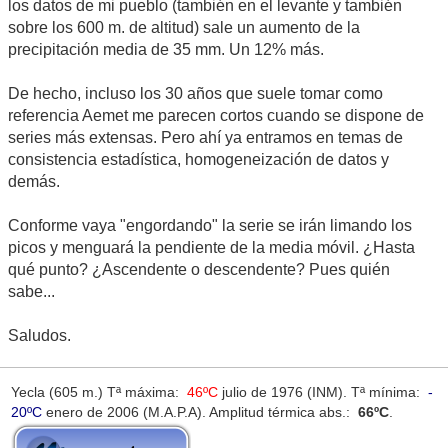
los datos de mi pueblo (también en el levante y también
sobre los 600 m. de altitud) sale un aumento de la
precipitación media de 35 mm. Un 12% más.
De hecho, incluso los 30 años que suele tomar como
referencia Aemet me parecen cortos cuando se dispone de
series más extensas. Pero ahí ya entramos en temas de
consistencia estadística, homogeneización de datos y
demás.
Conforme vaya "engordando" la serie se irán limando los
picos y menguará la pendiente de la media móvil. ¿Hasta
qué punto? ¿Ascendente o descendente? Pues quién
sabe...
Saludos.
Yecla (605 m.) Tª máxima:
46ºC
julio de 1976 (INM). Tª mínima:
-
20ºC
enero de 2006 (M.A.P.A). Amplitud térmica abs.:
66ºC
.