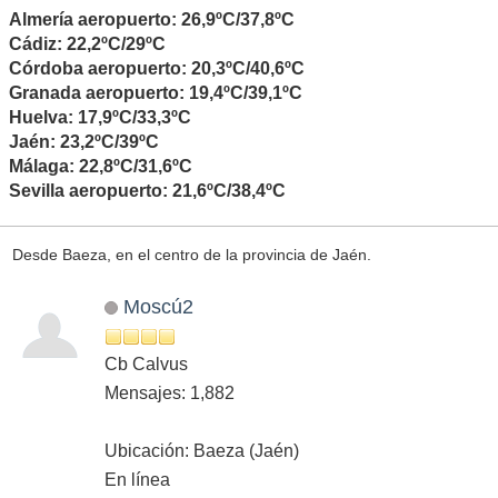
Almería aeropuerto: 26,9ºC/37,8ºC
Cádiz: 22,2ºC/29ºC
Córdoba aeropuerto: 20,3ºC/40,6ºC
Granada aeropuerto: 19,4ºC/39,1ºC
Huelva: 17,9ºC/33,3ºC
Jaén: 23,2ºC/39ºC
Málaga: 22,8ºC/31,6ºC
Sevilla aeropuerto: 21,6ºC/38,4ºC
Desde Baeza, en el centro de la provincia de Jaén.
Moscú2
Cb Calvus
Mensajes: 1,882
Ubicación: Baeza (Jaén)
En línea