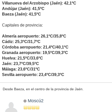
Villanueva del Arzobispo (Jaén): 42,1ºC
Andújar (Jaén): 41,5ºC
Baeza (Jaén): 41,5ºC
Capitales de provincia:
Almería aeropuerto: 26,1ºC/35,8ºC
Cádiz: 25,3ºC/31,7ºC
Córdoba aeropuerto: 21,4ºC/40,1ºC
Granada aeropuerto: 19,5ºC/39,3ºC
Huelva: 21,5ºC/33,6ºC
Jaén: 23,7ºC/39,5ºC
Málaga: 23,6ºC/31ºC
Sevilla aeropuerto: 23,4ºC/39,3ºC
Desde Baeza, en el centro de la provincia de Jaén.
Moscú2