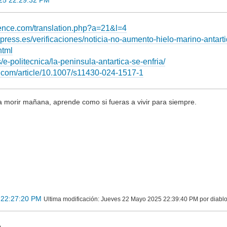
25 22:29:32 PM
cience.com/translation.php?a=21&l=4
press.es/verificaciones/noticia-no-aumento-hielo-marino-antart
tml
e-politecnica/la-peninsula-antartica-se-enfria/
er.com/article/10.1007/s11430-024-1517-1
a morir mañana, aprende como si fueras a vivir para siempre.
 22:27:20 PM
Ultima modificación
: Jueves 22 Mayo 2025 22:39:40 PM por diabl
.