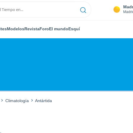
Madr
Madri
ites
Modelos
Revista
Foro
El mundo
Esquí
Climatología
Antártida