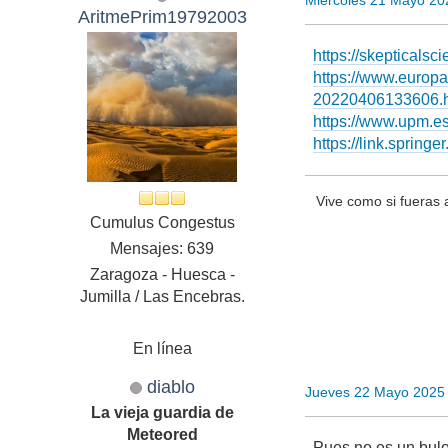
Miércoles 21 Mayo 20
AritmePrim19792003
https://skepticals
https://www.europa
20220406133606.h
https://www.upm.es/
https://link.spring
Vive como si fueras 
Cumulus Congestus
Mensajes: 639
Zaragoza - Huesca -
Jumilla / Las Encebras.
En línea
diablo
Jueves 22 Mayo 2025
La vieja guardia de
Meteored
Pues no es un bulo