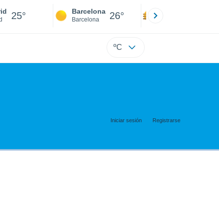
id
Barcelona
Sevilla
25°
26°
25°
d
Barcelona
Sevilla
ºC
Iniciar sesión
Registrarse