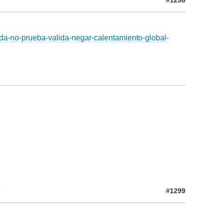
ida-no-prueba-valida-negar-calentamiento-global-
#1299
o