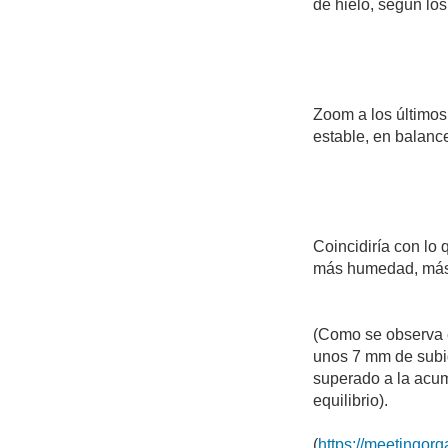
de hielo, según lo
Zoom a los últimos
estable, en balanc
Coincidiría con lo 
más humedad, más 
(Como se observa en
unos 7 mm de subid
superado a la acum
equilibrio).
(
https://meetingo