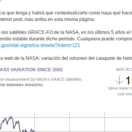
cia que tenga y habrá que contextualizarlo como haya que hacerl
terior post, más arriba en esta misma página:
 los satélites GRACE-FO de la NASA, en los últimos 5 años el h
nido estable durante dicho período. Cualquiera puede comprob
a.gov/vital-signs/ice-sheets/?intent=121
ada web de la NASA: variación del volumen del casquete de hielo