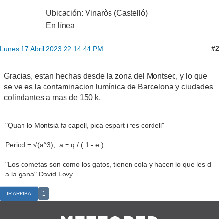
Ubicación: Vinaròs (Castelló)
En línea
#2
Lunes 17 Abril 2023 22:14:44 PM
Gracias, estan hechas desde la zona del Montsec, y lo que
se ve es la contaminacion lumínica de Barcelona y ciudades
colindantes a mas de 150 k,
"Quan lo Montsià fa capell, pica espart i fes cordell"
Period = √(a^3); a = q / ( 1 - e )
"Los cometas son como los gatos, tienen cola y hacen lo que les d
a la gana" David Levy
1
IR ARRIBA