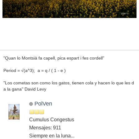
"Quan lo Montsià fa capell, pica espart i fes cordell"
Period = √(a^3); a = q / ( 1 - e )
"Los cometas son como los gatos, tienen cola y hacen lo que les d
a la gana" David Levy
PolVen
Cumulus Congestus
Mensajes: 911
Siempre en la luna...