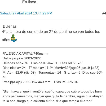
En línea
#4
Sábado 27 Abril 2024 13:44:29 PM
BUenas.
4º a la hora de comer de un 27 de abril no se ven todos los
años
PALENCIA CAPITAL 740msnm
Datos propios 2003-2022:
Heladas año= 76 Dias de lluvia= 91 Dias NIEVE= 9
Dias niebla= 24 Tº media= 11,4º MxAb=39º(ago03-jun19-jul22)
MnAb= -12,6º (dic-09) Tormentas= 14 Granizo= 5 Dias-sup 30º=
40
Precip(a ojo) 2006-19= 440 mm Dias inf. -5º= 16
"Bien haya el que inventó el sueño, capa que cubre todos los hum
anos pensamientos, manjar que quita la hambre, agua que ahuyen
ta la sed, fuego que calienta el frío, frío que templa el ardor"